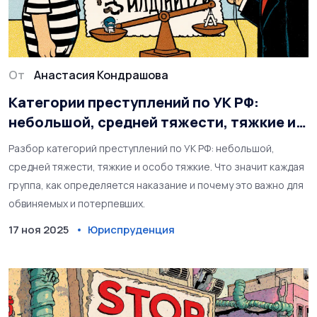
От
Анастасия Кондрашова
Категории преступлений по УК РФ:
небольшой, средней тяжести, тяжкие и
особо тяжкие - что значит каждая
Разбор категорий преступлений по УК РФ: небольшой,
группа
средней тяжести, тяжкие и особо тяжкие. Что значит каждая
группа, как определяется наказание и почему это важно для
обвиняемых и потерпевших.
17 ноя 2025
Юриспруденция