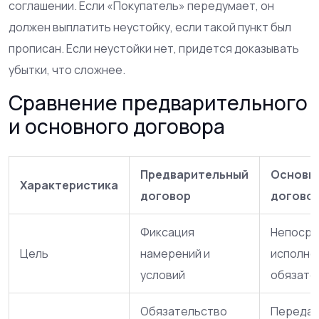
соглашении. Если «Покупатель» передумает, он
должен выплатить неустойку, если такой пункт был
прописан. Если неустойки нет, придется доказывать
убытки, что сложнее.
Сравнение предварительного
и основного договора
Предварительный
Основн
Характеристика
договор
догово
Фиксация
Непосре
Цель
намерений и
исполне
условий
обязате
Обязательство
Переда