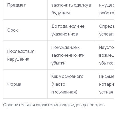
Предмет
заключить сделку в
имущест
будущем
работа, 
До года, если не
Определ
Срок
указано иное
условия
Понуждение к
Неустойк
Последствия
заключению или
возмещ
нарушения
убытки
убытков
Как у основного
Письмен
Форма
(часто
нотариа
письменная)
устная
Сравнительная характеристика видов договоров