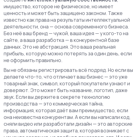
имущество, которое не физическое, но имеет
ценность и может быть защищено законом
. Также
известно как
права на результаты интеллектуальной
деятельности
, она — основа современного бизнеса.
Без неё ваш бренд — чужой, ваша идея — у кого-то на
сайте, а ваша разработка — в конкурентной базе
данных.
Это не абстракция. Это ваша реальная
прибыль, которую можно потерять за один день, если
не оформить правильно.
Вы не обязаны регистрировать всё подряд. Но если вы
делаете что-то, что отличает ваш бизнес — это уже
товарный знак
,
символ, который покупатели узнают и
доверяют
. Это может быть название, логотип, даже
звук. Если вы держите в секрете технологию
производства — это
коммерческая тайна
,
информация, которая даёт вам преимущество, если
она неизвестна конкурентам
. А если вы написали код,
сняли видео или разработали дизайн — это
авторские
права
,
автоматическая защита, которая возникает с