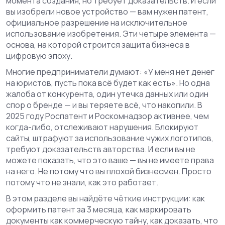
момента создания, но требует доказательств
. И если
вы изобрели новое устройство — вам нужен
патент
,
официальное разрешение на исключительное
использование изобретения
. Эти четыре элемента —
основа, на которой строится защита бизнеса в
цифровую эпоху.
Многие предприниматели думают: «У меня нет денег
на юристов, пусть пока всё будет как есть». Но одна
жалоба от конкурента, один утечка данных или один
спор о бренде — и вы теряете всё, что накопили. В
2025 году Роспатент и Роскомнадзор активнее, чем
когда-либо, отслеживают нарушения. Блокируют
сайты, штрафуют за использование чужих логотипов,
требуют доказательств авторства. И если вы не
можете показать, что это ваше — вы не имеете права
на него. Не потому что вы плохой бизнесмен. Просто
потому что не знали, как это работает.
В этом разделе вы найдёте чёткие инструкции: как
оформить патент за 3 месяца, как маркировать
документы как коммерческую тайну, как доказать, что