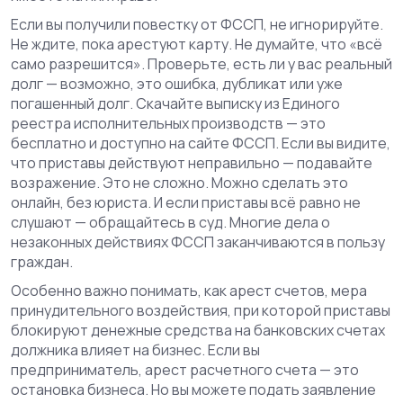
Если вы получили повестку от ФССП, не игнорируйте.
Не ждите, пока арестуют карту. Не думайте, что «всё
само разрешится». Проверьте, есть ли у вас реальный
долг — возможно, это ошибка, дубликат или уже
погашенный долг. Скачайте выписку из Единого
реестра исполнительных производств — это
бесплатно и доступно на сайте ФССП. Если вы видите,
что приставы действуют неправильно — подавайте
возражение. Это не сложно. Можно сделать это
онлайн, без юриста. И если приставы всё равно не
слушают — обращайтесь в суд. Многие дела о
незаконных действиях ФССП заканчиваются в пользу
граждан.
Особенно важно понимать, как
арест счетов
,
мера
принудительного воздействия, при которой приставы
блокируют денежные средства на банковских счетах
должника
влияет на бизнес. Если вы
предприниматель, арест расчетного счета — это
остановка бизнеса. Но вы можете подать заявление