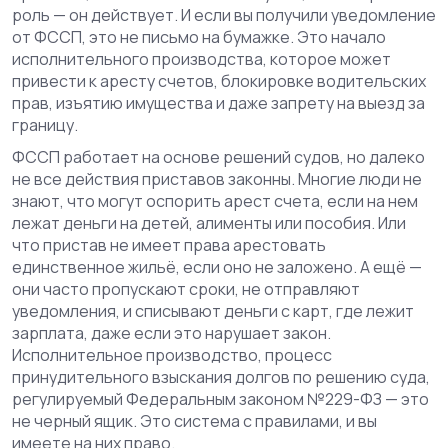
роль — он действует. И если вы получили уведомление
от ФССП, это не письмо на бумажке. Это начало
исполнительного производства, которое может
привести к аресту счетов, блокировке водительских
прав, изъятию имущества и даже запрету на выезд за
границу.
ФССП работает на основе решений судов, но далеко
не все действия приставов законны. Многие люди не
знают, что могут оспорить арест счета, если на нем
лежат деньги на детей, алименты или пособия. Или
что пристав не имеет права арестовать
единственное жильё, если оно не заложено. А ещё —
они часто пропускают сроки, не отправляют
уведомления, и списывают деньги с карт, где лежит
зарплата, даже если это нарушает закон.
Исполнительное производство
,
процесс
принудительного взыскания долгов по решению суда,
регулируемый Федеральным законом №229-ФЗ
— это
не черный ящик. Это система с правилами, и вы
имеете на них право.