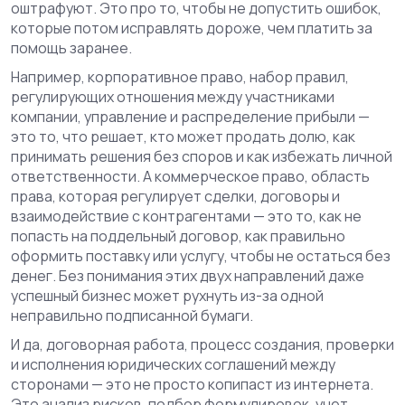
оштрафуют. Это про то, чтобы не допустить ошибок,
которые потом исправлять дороже, чем платить за
помощь заранее.
Например,
корпоративное право
,
набор правил,
регулирующих отношения между участниками
компании, управление и распределение прибыли
—
это то, что решает, кто может продать долю, как
принимать решения без споров и как избежать личной
ответственности. А
коммерческое право
,
область
права, которая регулирует сделки, договоры и
взаимодействие с контрагентами
— это то, как не
попасть на поддельный договор, как правильно
оформить поставку или услугу, чтобы не остаться без
денег. Без понимания этих двух направлений даже
успешный бизнес может рухнуть из-за одной
неправильно подписанной бумаги.
И да,
договорная работа
,
процесс создания, проверки
и исполнения юридических соглашений между
сторонами
— это не просто копипаст из интернета.
Это анализ рисков, подбор формулировок, учет