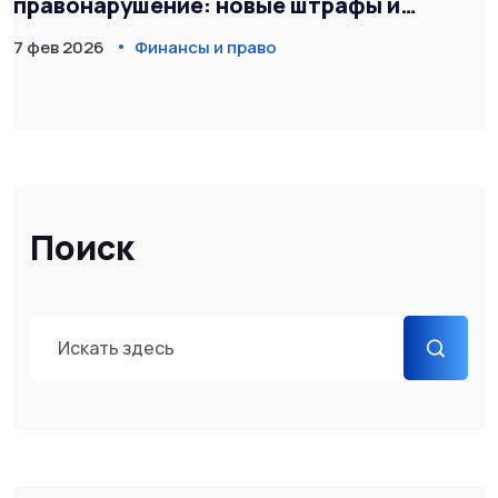
правонарушение: новые штрафы и
санкции с 2025 года
7 фев 2026
Финансы и право
Поиск