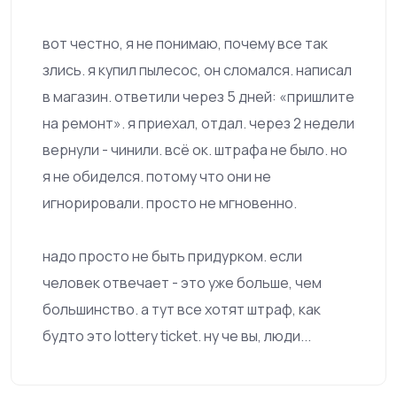
вот честно, я не понимаю, почему все так
злись. я купил пылесос, он сломался. написал
в магазин. ответили через 5 дней: «пришлите
на ремонт». я приехал, отдал. через 2 недели
вернули - чинили. всё ок. штрафа не было. но
я не обиделся. потому что они не
игнорировали. просто не мгновенно.
надо просто не быть придурком. если
человек отвечает - это уже больше, чем
большинство. а тут все хотят штраф, как
будто это lottery ticket. ну че вы, люди...