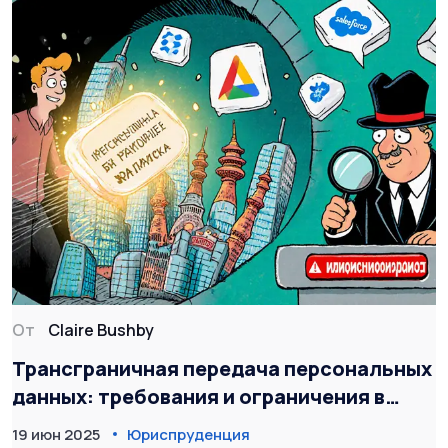
От
Claire Bushby
Трансграничная передача персональных
данных: требования и ограничения в
2025 году
19 июн 2025
Юриспруденция