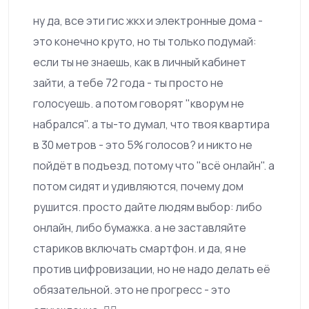
ну да, все эти гис жкх и электронные дома -
это конечно круто, но ты только подумай:
если ты не знаешь, как в личный кабинет
зайти, а тебе 72 года - ты просто не
голосуешь. а потом говорят "кворум не
набрался". а ты-то думал, что твоя квартира
в 30 метров - это 5% голосов? и никто не
пойдёт в подъезд, потому что "всё онлайн". а
потом сидят и удивляются, почему дом
рушится. просто дайте людям выбор: либо
онлайн, либо бумажка. а не заставляйте
стариков включать смартфон. и да, я не
против цифровизации, но не надо делать её
обязательной. это не прогресс - это