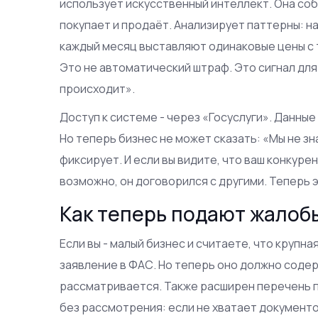
использует искусственный интеллект. Она соби
покупает и продаёт. Анализирует паттерны: н
каждый месяц выставляют одинаковые цены с т
Это не автоматический штраф. Это сигнал для
происходит».
Доступ к системе - через «Госуслуги». Данны
Но теперь бизнес не может сказать: «Мы не зн
фиксирует. И если вы видите, что ваш конкуре
возможно, он договорился с другими. Теперь э
Как теперь подают жалоб
Если вы - малый бизнес и считаете, что крупна
заявление в ФАС. Но теперь оно должно содер
рассматривается. Также расширен перечень п
без рассмотрения: если не хватает документо