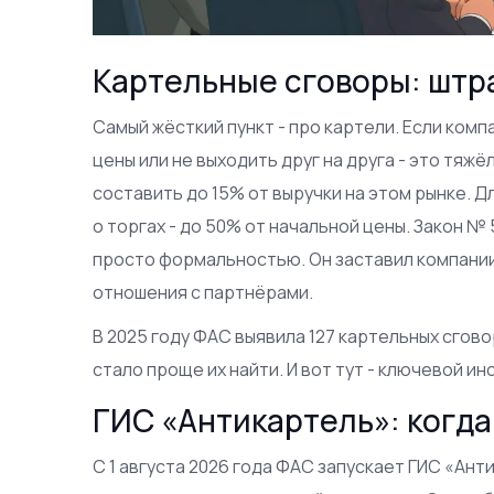
Картельные сговоры: штр
Самый жёсткий пункт - про картели. Если ком
цены или не выходить друг на друга - это тя
составить до 15% от выручки на этом рынке. Д
о торгах - до 50% от начальной цены. Закон № 
просто формальностью. Он заставил компании
отношения с партнёрами.
В 2025 году ФАС выявила 127 картельных сговор
стало проще их найти. И вот тут - ключевой ин
ГИС «Антикартель»: когда
С 1 августа 2026 года ФАС запускает ГИС «Ан