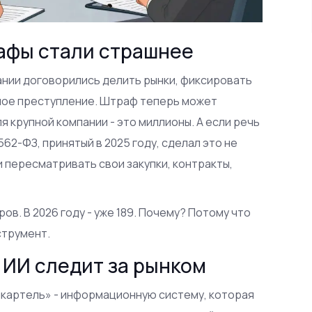
афы стали страшнее
пании договорились делить рынки, фиксировать
жёлое преступление. Штраф теперь может
ля крупной компании - это миллионы. А если речь
562-ФЗ, принятый в 2025 году, сделал это не
 пересматривать свои закупки, контракты,
ов. В 2026 году - уже 189. Почему? Потому что
струмент.
 ИИ следит за рынком
тикартель» - информационную систему, которая