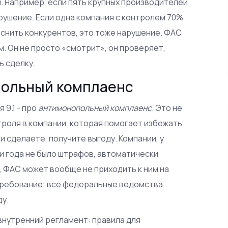
Например, если пять крупных производителей
арушение. Если одна компания с контролем 70%
еснить конкурентов, это тоже нарушение. ФАС
им. Он не просто «смотрит», он проверяет,
ь сделку.
польный комплаенс
 9.1 - про
антимонопольный комплаенс
. Это не
троля в компании, которая помогает избежать
и сделаете, получите выгоду. Компании, у
ри года не было штрафов, автоматически
т, ФАС может вообще не приходить к ним на
требование: все федеральные ведомства
ду.
 внутренний регламент: правила для