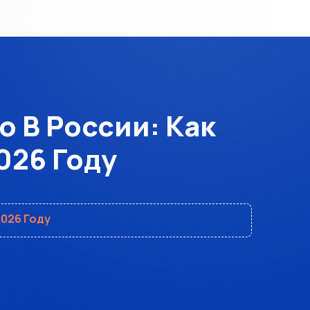
 В России: Как
026 Году
026 Году