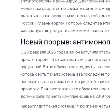
злоупотребление доминирующим положением. 
молока договорятся не снижать цены, это - н
рынка внезапно резко снизит цены, чтобы выт
России - главный орган, который следит за эт
расследует, штрафует и даже может запретит
Новый прорыв: антимоно
С 28 февраля 2026 года в закон вступила статья
просто термин. Это система внутреннего кон
нарушений. Вы не обязаны её внедрять - но есл
которых есть такая система и за последние т
попадают в категорию низкого риска. А значи
проверку. Для госорганов это обязательное 
должны были принять комплаенс ещё в 2019 го
Как выглядит такая система? У компании есть