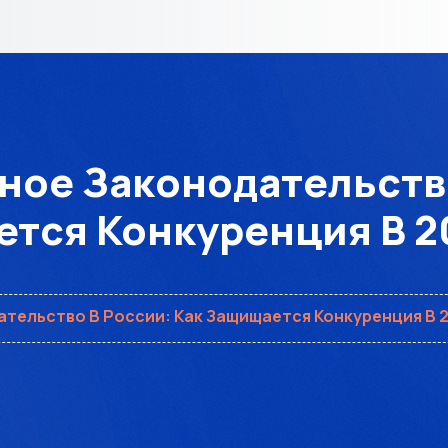
ое Законодательство
тся Конкуренция В 2
тельство В России: Как Защищается Конкуренция В 2