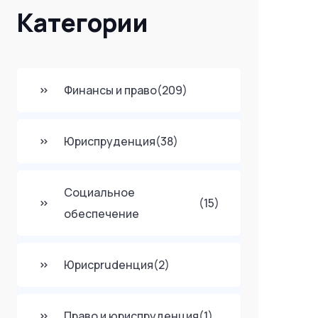
Категории
Финансы и право
(209)
Юриспруденция
(38)
Социальное
(15)
обеспечение
Юрисprudенция
(2)
Право и юриспруденция
(1)