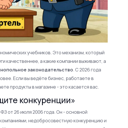
кономических учебников. Это механизм, который
ги качественнее, а какие компании выживают, а
нопольное законодательство
. С 2026 года
овее. Если вы ведёте бизнес, работаете в
те продукты в магазине - это касается вас.
ащите конкуренции»
З от 26 июля 2006 года. Он - основной
 компаниями, недобросовестную конкуренцию и