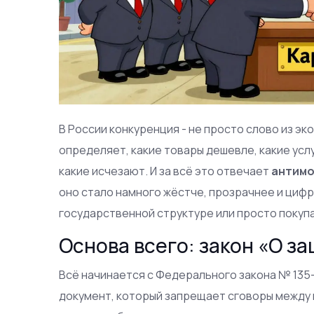
В России конкуренция - не просто слово из э
определяет, какие товары дешевле, какие услу
какие исчезают. И за всё это отвечает
антимо
оно стало намного жёстче, прозрачнее и цифр
государственной структуре или просто покупае
Основа всего: закон «О з
Всё начинается с Федерального закона № 135-Ф
документ, который запрещает сговоры между