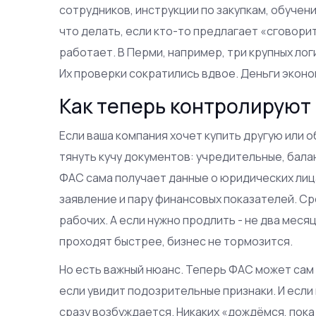
сотрудников, инструкции по закупкам, обучен
что делать, если кто-то предлагает «сговорит
работает. В Перми, например, три крупных ло
Их проверки сократились вдвое. Деньги эконо
Как теперь контролируют 
Если ваша компания хочет купить другую или о
тянуть кучу документов: учредительные, баланс
ФАС сама получает данные о юридических лица
заявление и пару финансовых показателей. Ср
рабочих. А если нужно продлить - не два месяц
проходят быстрее, бизнес не тормозится.
Но есть важный нюанс. Теперь ФАС может сам
если увидит подозрительные признаки. И если
сразу возбуждается. Никаких «дождёмся, пока 