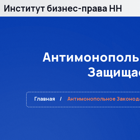
Институт бизнес-права НН
Антимонопольн
Защищае
Главная
Антимонопольное Законода