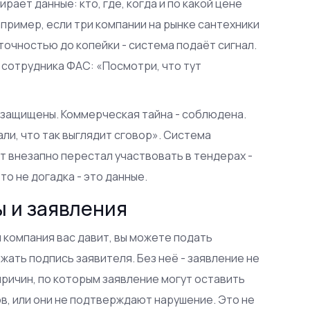
рает данные: кто, где, когда и по какой цене
апример, если три компании на рынке сантехники
очностью до копейки - система подаёт сигнал.
 сотрудника ФАС: «Посмотри, что тут
е защищены. Коммерческая тайна - соблюдена.
али, что так выглядит сговор». Система
нт внезапно перестал участвовать в тендерах -
то не догадка - это данные.
ы и заявления
я компания вас давит, вы можете подать
жать подпись заявителя. Без неё - заявление не
ричин, по которым заявление могут оставить
в, или они не подтверждают нарушение. Это не