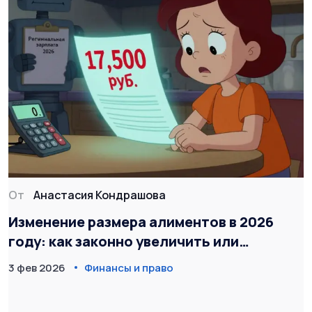
От
Анастасия Кондрашова
Изменение размера алиментов в 2026
году: как законно увеличить или
уменьшить выплаты
3 фев 2026
Финансы и право