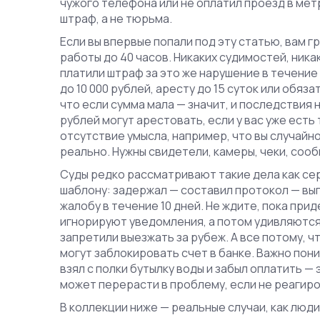
чужого телефона или не оплатил проезд в мет
штраф, а не тюрьма.
Если вы впервые попали под эту статью, вам 
работы до 40 часов. Никаких судимостей, никак
платили штраф за это же нарушение в течение
до 10 000 рублей, аресту до 15 суток или обяз
что если сумма мала — значит, и последствия 
рублей могут арестовать, если у вас уже есть 
отсутствие умысла
,
например, что вы случайн
реально. Нужны свидетели, камеры, чеки, соо
Суды редко рассматривают такие дела как сер
шаблону: задержал — составил протокол — вып
жалобу в течение 10 дней. Не ждите, пока при
игнорируют уведомления, а потом удивляются,
запретили выезжать за рубеж. А все потому, чт
могут заблокировать счет в банке. Важно пон
взял с полки бутылку воды и забыл оплатить
— 
может перерасти в проблему, если не реагиро
В коллекции ниже — реальные случаи, как люди