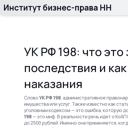
Институт бизнес-права НН
УК РФ 198: что это 
последствия и как
наказания
Слово
УК РФ 198
,
административное правонар
имущества или услуг
. Также известно как
стать
уголовным кодексом — это ошибка, которую д
198
— это миф. В реальности речь идет о
КоАП 
до 2500 рублей
. Именно она применяется, когд