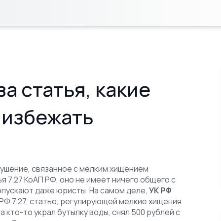
за статья, какие
 избежать
ушение, связанное с мелким хищением
я 7.27 КоАП РФ
, оно не имеет ничего общего с
опускают даже юристы. На самом деле,
УК РФ
РФ 7.27
,
статье, регулирующей мелкие хищения
а кто-то украл бутылку воды, снял 500 рублей с