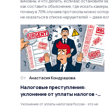
виновны, и что делать, если вас остановили з
как составить объяснение, где искать камеры,
почему в 70% случаев протоколы можно оспор
не оказаться в списке нарушителей — даже если
От
Анастасия Кондрашова
Налоговые преступления:
уклонение от уплаты налогов -
что грозит физическим лицам и
Уклонение от уплаты налогов в России - это не
компаниям в 2025 году