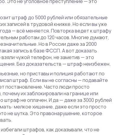
ро. Это не уголовное преступление — это
грозит штраф до 5000 рублей или обязательные
их записей в трудовой книжке. Но если вы уже
 года — всё меняется. Повторка ведет к штрафу
ательным работам до 120 часов. Многие думают,
незначительные. Но в России даже за 2000
такая запись в базе ФССП. А вот
доказать
о взяли чужой телефон, не заметив
— это
бщения. Без доказательств — штраф неизбежен.
ьезные, но приставы и полиция работают по
исал штраф. Если вы не согласны — подавайте
дет постановление. Часто люди просто
 почему их заблокировали на границе или
о штраф не оплачен. И да — даже за 3000 рублей
имать:
мелкое хищение
,
даже если это просто
это не шутка. Это правонарушение, которое
вать.
 избегали штрафов, как доказывали, что не