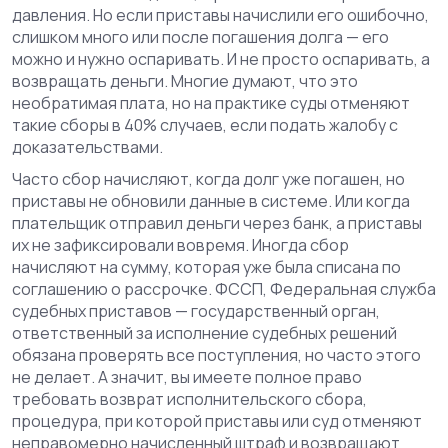
давления. Но если приставы начислили его ошибочно,
слишком много или после погашения долга — его
можно и нужно оспаривать. И не просто оспаривать, а
возвращать деньги.
Многие думают, что это
необратимая плата, но на практике суды отменяют
такие сборы в 40% случаев, если подать жалобу с
доказательствами.
Часто сбор начисляют, когда долг уже погашен, но
приставы не обновили данные в системе. Или когда
плательщик отправил деньги через банк, а приставы
их не зафиксировали вовремя. Иногда сбор
начисляют на сумму, которая уже была списана по
соглашению о рассрочке.
ФССП
,
Федеральная служба
судебных приставов — государственный орган,
ответственный за исполнение судебных решений
обязана проверять все поступления, но часто этого
не делает. А значит, вы имеете полное право
требовать
возврат исполнительского сбора
,
процедура, при которой приставы или суд отменяют
неправомерно начисленный штраф и возвращают