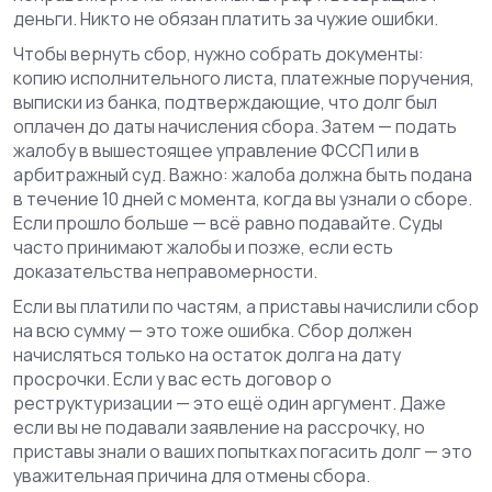
деньги
. Никто не обязан платить за чужие ошибки.
Чтобы вернуть сбор, нужно собрать документы:
копию исполнительного листа, платежные поручения,
выписки из банка, подтверждающие, что долг был
оплачен до даты начисления сбора. Затем — подать
жалобу в вышестоящее управление ФССП или в
арбитражный суд. Важно: жалоба должна быть подана
в течение 10 дней с момента, когда вы узнали о сборе.
Если прошло больше — всё равно подавайте. Суды
часто принимают жалобы и позже, если есть
доказательства неправомерности.
Если вы платили по частям, а приставы начислили сбор
на всю сумму — это тоже ошибка. Сбор должен
начисляться только на остаток долга на дату
просрочки. Если у вас есть договор о
реструктуризации — это ещё один аргумент. Даже
если вы не подавали заявление на рассрочку, но
приставы знали о ваших попытках погасить долг — это
уважительная причина для отмены сбора.