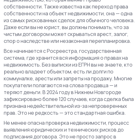
собственности
. Также известна как
переход права
собственности на объект недвижимости
, она — одна
из самых рискованных сделок для обычного человека.
Даже если вы не юрист, вы должны понимать, что за
чистым договором может скрываться арест, залог,
спор о наследстве или незаконная перепланировка.
Все начинается с
Росреестра
,
государственная
система, где хранится вся информация о правах на
недвижимость
. Без выписки из ЕГРН вы не знаете, кто
реально владеет объектом, есть ли долги по
коммуналке, аресты или запреты на продажу. Многие
покупатели полагаются на слова продавца — и
теряют деньги. В 2024 году в Нижнем Новгороде
зафиксировано более 120 случаев, когда сделка была
признана недействительной из-за непроверенных
прав. Это не редкость — это стандартная ошибка.
Не менее опасна
проверка недвижимости
,
процесс
выявления юридических и технических рисков до
подписания договора
. Это не просто запрос в