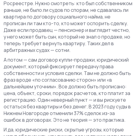
Росреестре. Нужно смотреть: кто был собственником
раньше, не было ли судов по спорам, не сдавалась ли
квартира по договору социального найма, не
прописан ли там кто-то, кто может оспорить сделку.
Даже если продавец — пенсионер и выглядит честно,
у него может быть сын, который не знал о продаже, но
теперь требует вернуть квартиру. Таких дел в
арбитражных судах — сотни.
А потом — сам
договор купли-продажи
,
юридический
документ, который фиксирует передачу права
собственности и условия сделки
. Там не должно быть
фраз вроде «по согласованию сторон» или «в
дальнейшем уточним». Все должно быть прописано:
цена, объект, сроки, порядок расчетов, кто платит за
регистрацию. Один неверный пункт — и вы рискуете
остаться без квартиры и без денег. В 2023 году суды в
Нижнем Новгороде отменили 37% сделок из-за
ошибок в договорах. Это не теория — это практика.
И да,
юридические риски
,
скрытые угрозы, которые