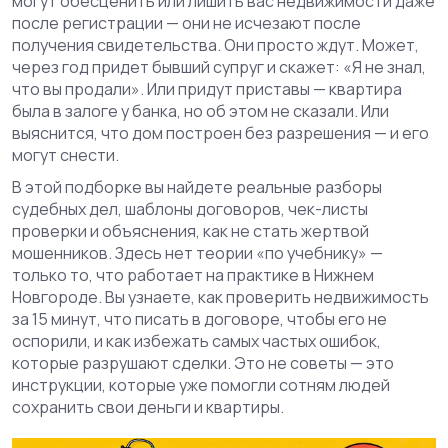
могут обесценить или лишить вас недвижимости даже
после регистрации
— они не исчезают после
получения свидетельства. Они просто ждут. Может,
через год придет бывший супруг и скажет: «Я не знал,
что вы продали». Или придут приставы — квартира
была в залоге у банка, но об этом не сказали. Или
выяснится, что дом построен без разрешения — и его
могут снести.
В этой подборке вы найдете реальные разборы
судебных дел, шаблоны договоров, чек-листы
проверки и объяснения, как не стать жертвой
мошенников. Здесь нет теории «по учебнику» —
только то, что работает на практике в Нижнем
Новгороде. Вы узнаете, как проверить недвижимость
за 15 минут, что писать в договоре, чтобы его не
оспорили, и как избежать самых частых ошибок,
которые разрушают сделки. Это не советы — это
инструкции, которые уже помогли сотням людей
сохранить свои деньги и квартиры.