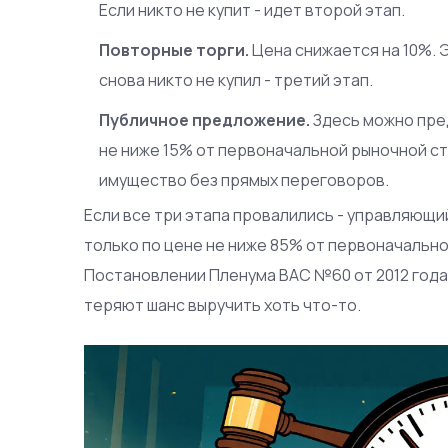
Если никто не купит - идет второй этап.
Повторные торги.
Цена снижается на 10%. 
снова никто не купил - третий этап.
Публичное предложение.
Здесь можно пред
не ниже 15% от первоначальной рыночной с
имущество без прямых переговоров.
Если все три этапа провалились - управляющ
только по цене не ниже 85% от первоначально
Постановлении Пленума ВАС №60 от 2012 года.
теряют шанс выручить хоть что-то.