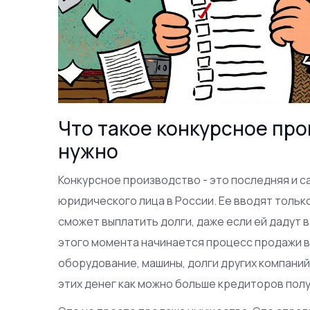
Что такое конкурсное про
нужно
Конкурсное производство - это последняя и с
юридического лица в России. Ее вводят только
сможет выплатить долги, даже если ей дадут в
этого момента начинается процесс продажи вс
оборудование, машины, долги других компаний,
этих денег как можно больше кредиторов получ