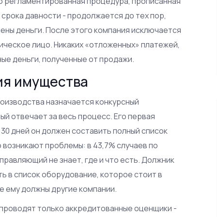
го регламентированная процедура, прописанная
срока давности - продолжается до тех пор,
лены деньги. После этого компания исключается
ическое лицо. Никаких «отложенных» платежей,
ые деньги, полученные от продажи.
ия имущества
роизводства назначается конкурсный
ый отвечает за весь процесс. Его первая
 30 дней он должен составить полный список
о возникают проблемы: в 43,7% случаев по
правляющий не знает, где и что есть. Должник
ть в список оборудование, которое стоит в
ые ему должны другие компании.
 проводят только аккредитованные оценщики -