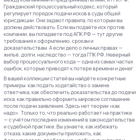
Гражданский процессуальный кодекс, который
регулирует порядок подачи исков в суды общей
юрисдикции
. Они задают правила, по которым вы
должны действовать. Если вы подаёте иск против
компании, вы попадаете под АПК РФ — тут другие
требования к оформлению, срокам и
доказательствам. А если дело о личных правах —
жильё, долги, наследство — тогда ГПК РФ. Неверный
выбор процессуального кода — одна из самых частых
ошибок, которые приводят к потере времени и денег.
В вашей коллекции статей вы найдёте конкретные
примеры: как подать ходатайство о замене
ответчика, как обеспечить доказательства до подачи
иска, как правильно оформить мировое соглашение
после подачи заявления. Здесь нет теории «как
надо». Только то, что реально работает на практике
— с учётом последних изменений в законодательстве
и судебной практике. Вы узнаете, как избежать
отказа, какие документы приложить, как