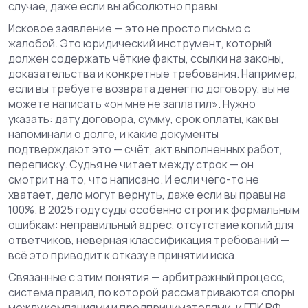
случае, даже если вы абсолютно правы.
Исковое заявление — это не просто письмо с
жалобой. Это юридический инструмент, который
должен содержать чёткие факты, ссылки на законы,
доказательства и конкретные требования. Например,
если вы требуете возврата денег по договору, вы не
можете написать «он мне не заплатил». Нужно
указать: дату договора, сумму, срок оплаты, как вы
напоминали о долге, и какие документы
подтверждают это — счёт, акт выполненных работ,
переписку. Судья не читает между строк — он
смотрит на то, что написано. И если чего-то не
хватает, дело могут вернуть, даже если вы правы на
100%. В 2025 году суды особенно строги к формальным
ошибкам: неправильный адрес, отсутствие копий для
ответчиков, неверная классификация требований —
всё это приводит к отказу в принятии иска.
Связанные с этим понятия —
арбитражный процесс
,
система правил, по которой рассматриваются споры
между компаниями и предпринимателями
, и
ГПК РФ
,