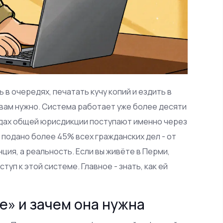
ь в очередях, печатать кучу копий и ездить в
о вам нужно. Система работает уже более десяти
судах общей юрисдикции поступают именно через
 подано более 45% всех гражданских дел - от
нция, а реальность. Если вы живёте в Перми,
ступ к этой системе. Главное - знать, как ей
е» и зачем она нужна