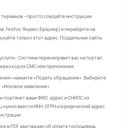
х терминов - просто следуйте инструкции.
, Firefox, Яндекс.Браузер) и перейдите на
ользуйте только этот адрес. Поддельные сайты
услуги». Система перенаправит вас на портал.
через код из СМС или приложения.
ения» нажмите «Подать обращение». Выберите
 «Исковое заявление».
и подтянет ваши ФИО, адрес и СНИЛС из
ц нужно ввести ИНН, ОГРН и юридический адрес.
гистрации.
иск в PDF, квитанцию об оплате госпошлины,