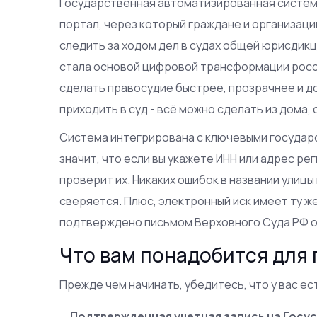
Государственная автоматизированная систем
портал, через который граждане и организаци
следить за ходом дел в судах общей юрисдикци
стала основой цифровой трансформации росси
сделать правосудие быстрее, прозрачнее и до
приходить в суд - всё можно сделать из дома, 
Система интегрирована с ключевыми государс
значит, что если вы укажете ИНН или адрес ре
проверит их. Никаких ошибок в названии улицы
сверяется. Плюс, электронный иск имеет ту ж
подтверждено письмом Верховного Суда РФ от
Что вам понадобится для 
Прежде чем начинать, убедитесь, что у вас е
Подтвержденная учетная запись на Госу