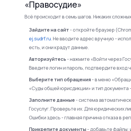
«Правосудие»
Всё происходит в семь шагов. Никаких сложны
Зайдите на сайт
- откройте браузер (Chrome
ej.sudrf.ru
. Не вводите адрес вручную - исп
есть, и они крадут данные.
Авторизуйтесь
- нажмите «Войти через Гос
Введите логин и пароль, подтвердите вход 
Выберите тип обращения
- в меню «Обращ
«Суды общей юрисдикции» и тип документа -
Заполните данные
- система автоматическ
Госуслуг. Проверьте их. Для юридических ли
Ошибки здесь - главная причина отказа в ре
Прикрепите документы
- добавьте файлы: 