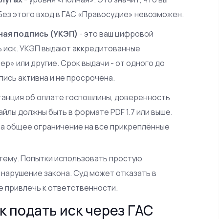
Без этого вход в ГАС «Правосудие» невозможен.
ая подпись (УКЭП)
- это ваш цифровой
ь иск. УКЭП выдают аккредитованные
» или другие. Срок выдачи - от одного до
пись активна и не просрочена.
итанция об оплате госпошлины, доверенность
йлы должны быть в формате PDF 1.7 или выше.
 а общее ограничение на все прикреплённые
истему. Попытки использовать простую
 нарушение закона. Суд может отказать в
же привлечь к ответственности.
к подать иск через ГАС