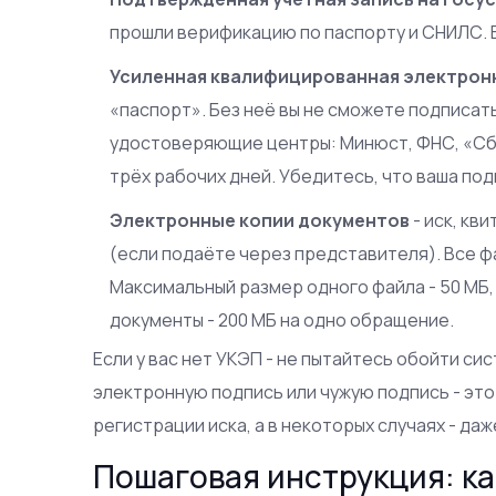
прошли верификацию по паспорту и СНИЛС. 
Усиленная квалифицированная электронн
«паспорт». Без неё вы не сможете подписат
удостоверяющие центры: Минюст, ФНС, «Сбер
трёх рабочих дней. Убедитесь, что ваша под
Электронные копии документов
- иск, кв
(если подаёте через представителя). Все фа
Максимальный размер одного файла - 50 МБ,
документы - 200 МБ на одно обращение.
Если у вас нет УКЭП - не пытайтесь обойти с
электронную подпись или чужую подпись - это
регистрации иска, а в некоторых случаях - да
Пошаговая инструкция: ка