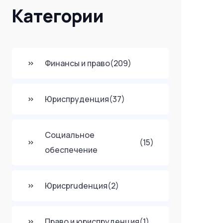
Категории
Финансы и право
(209)
Юриспруденция
(37)
Социальное
(15)
обеспечение
Юрисprudенция
(2)
Право и юриспруденция
(1)