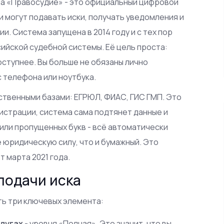
а «Правосудие» - это официальный цифровой
и могут подавать иски, получать уведомления и
и. Система запущена в 2014 году и с тех пор
йской судебной системы. Её цель проста:
ступнее. Вы больше не обязаны лично
с телефона или ноутбука.
твенными базами: ЕГРЮЛ, ФИАС, ГИС ГМП. Это
гистрации, система сама подтянет данные и
 или пропущенных букв - всё автоматически
е юридическую силу, что и бумажный. Это
 марта 2021 года.
подачи иска
сть три ключевых элемента:
слугах
- уровня «Полная». Это значит, что вы