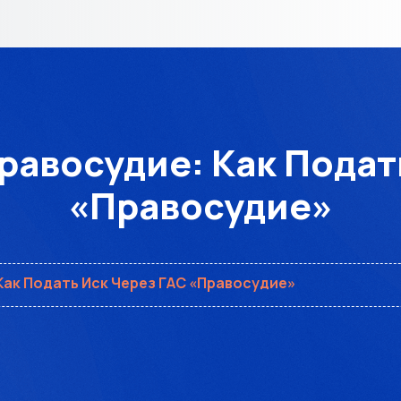
авосудие: Как Подат
«Правосудие»
ак Подать Иск Через ГАС «Правосудие»