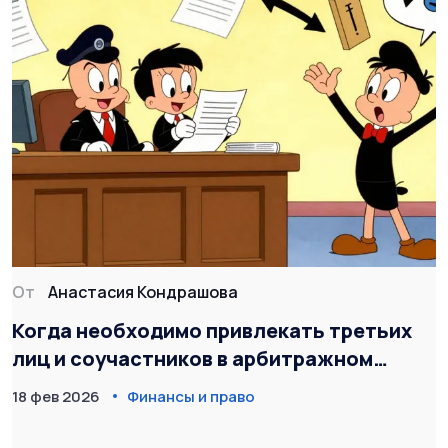
От
Анастасия Кондрашова
Когда необходимо привлекать третьих
лиц и соучастников в арбитражном
процессе
18 фев 2026
Финансы и право