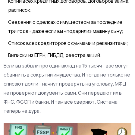
Копии всех кредитных договоров, договоров займа,
расписок;
Сведения о сделках с имуществом за последние
три года - даже если вы «подарили» машину сыну;
Список всех кредиторов с суммами и реквизитами;
Выписки из ЕГРН, ГИБДД, реестра акций.
Если вы забыли про один вклад на 15 тысяч - вас могут
обвинить в сокрытии имущества. И тогда не только не
списают долги - начнут проверять на уголовку. МФЦ
не проверяют документы сами. Они передают их в
ФНС, ФССП и банки. И там всё сверяют. Система
теперь не дура.