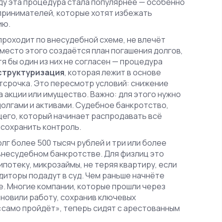
году эта процедура стала популярнее — особенно
принимателей, которые хотят избежать
ию.
проходит по внесудебной схеме, не влечёт
Вместо этого создаётся план погашения долгов,
я бы один из них не согласен — процедура
структуризация
,
которая лежит в основе
 отсрочка. Это пересмотр условий: снижение
а акции или имущество. Важно: для этого нужно
 долгами и активами. Судебное банкротство,
щего, который начинает распродавать всё
 сохранить контроль.
олг более 500 тысяч рублей и три или более
внесудебном банкротстве. Для физлиц это
ипотеку, микрозаймы, не теряя квартиру, если
едиторы подадут в суд. Чем раньше начнёте
е. Многие компании, которые прошли через
новили работу, сохранив ключевых
да «само пройдёт», теперь сидят с арестованным