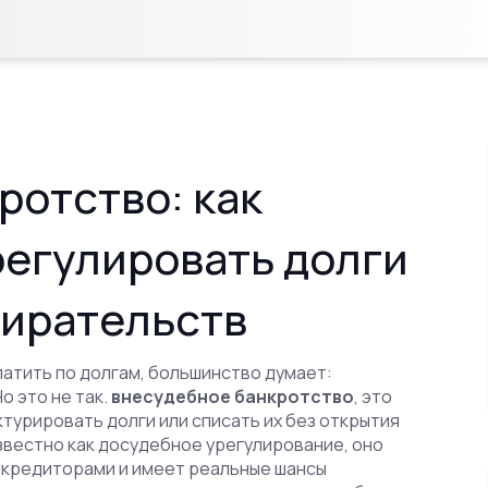
ротство: как
регулировать долги
бирательств
латить по долгам, большинство думает:
Но это не так.
внесудебное банкротство
,
это
урировать долги или списать их без открытия
известно как
досудебное урегулирование
, оно
с кредиторами и имеет реальные шансы