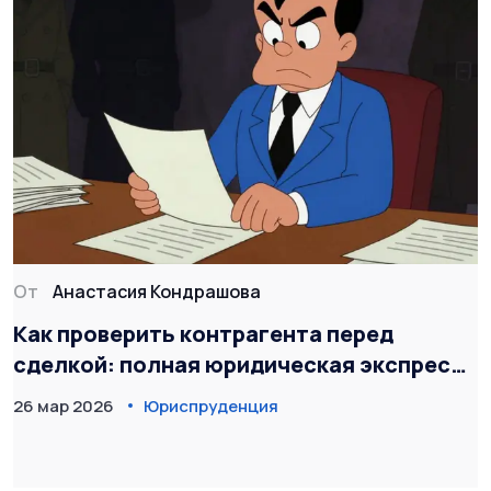
От
Анастасия Кондрашова
Как проверить контрагента перед
сделкой: полная юридическая экспресс-
проверка
26 мар 2026
Юриспруденция