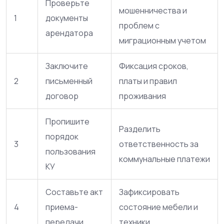
Проверьте
мошенничества и
1
документы
проблем с
арендатора
миграционным учетом
Заключите
Фиксация сроков,
2
письменный
платы и правил
договор
проживания
Пропишите
Разделить
порядок
3
ответственность за
пользования
коммунальные платежи
КУ
Составьте акт
Зафиксировать
4
приема-
состояние мебели и
передачи
техники