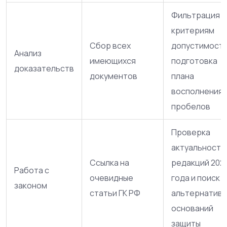
Фильтрация п
критериям
Сбор всех
допустимости
Анализ
имеющихся
подготовка
доказательств
документов
плана
восполнения
пробелов
Проверка
актуальности
Ссылка на
редакций 202
Работа с
очевидные
года и поиск
законом
статьи ГК РФ
альтернативн
оснований
защиты