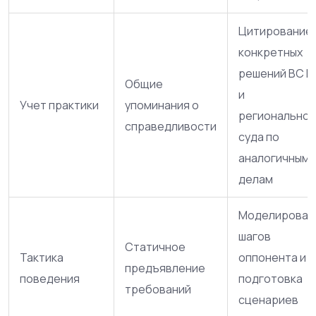
Цитирование
конкретных
решений ВС Р
Общие
и
Учет практики
упоминания о
региональног
справедливости
суда по
аналогичным
делам
Моделирован
шагов
Статичное
Тактика
оппонента и
предъявление
поведения
подготовка
требований
сценариев