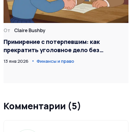
От
Claire Bushby
Примирение с потерпевшим: как
прекратить уголовное дело без
судимости
13 янв 2026
Финансы и право
Комментарии (5)