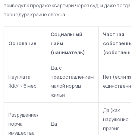
приведут к продаже квартиры через суд, и даже тогда
процедура крайне сложна.
Социальный
Частная
Основание
найм
собственно
(наниматель)
(собственни
Да, с
Неуплата
предоставлением
Нет (если жи
ЖКУ > 6 мес.
малой нормы
единственно
жилья
Да (как
Разрушение/
нарушение
порча
Да
правил
имущества