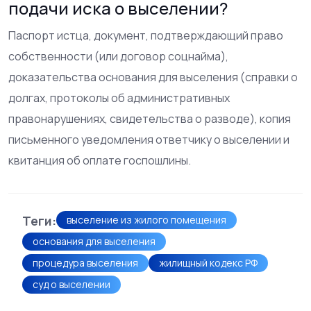
подачи иска о выселении?
Паспорт истца, документ, подтверждающий право
собственности (или договор соцнайма),
доказательства основания для выселения (справки о
долгах, протоколы об административных
правонарушениях, свидетельства о разводе), копия
письменного уведомления ответчику о выселении и
квитанция об оплате госпошлины.
Теги:
выселение из жилого помещения
основания для выселения
процедура выселения
жилищный кодекс РФ
суд о выселении