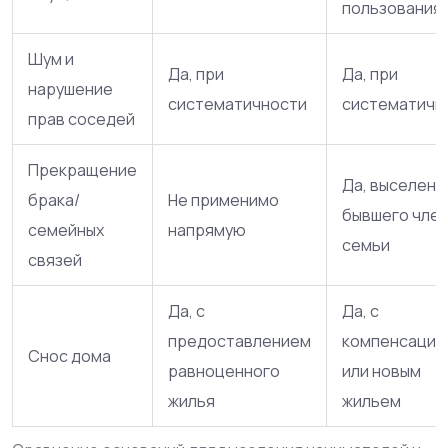
пользования
Шум и
Да, при
Да, при
нарушение
систематичности
систематичн
прав соседей
Прекращение
Да, выселени
брака/
Не применимо
бывшего чле
семейных
напрямую
семьи
связей
Да, с
Да, с
предоставлением
компенсацие
Снос дома
равноценного
или новым
жилья
жильем