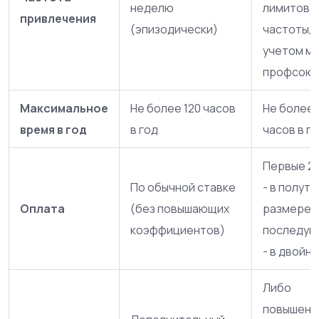
неделю
лимитов
привлечения
(эпизодически)
частоты, 
учетом м
профсою
Максимальное
Не более 120 часов
Не более 
время в год
в год
часов в г
Первые 2 
По обычной ставке
- в полут
Оплата
(без повышающих
размере,
коэффициентов)
последу
- в двойн
Либо
повышенн