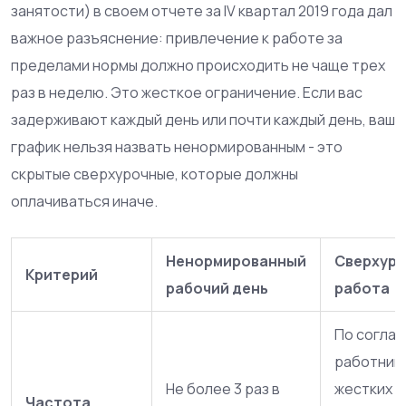
занятости) в своем отчете за IV квартал 2019 года дал
важное разъяснение: привлечение к работе за
пределами нормы должно происходить не чаще трех
раз в неделю. Это жесткое ограничение. Если вас
задерживают каждый день или почти каждый день, ваш
график нельзя назвать ненормированным - это
скрытые сверхурочные, которые должны
оплачиваться иначе.
Ненормированный
Сверхуро
Критерий
рабочий день
работа
По согла
работника
Не более 3 раз в
жестких
Частота