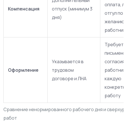
Дополнительный
оплата, л
Компенсация
отпуск (минимум 3
отгул по
дня)
желанию
работник
Требует
письменн
Указывается в
согласия
Оформление
трудовом
работника
договоре и ЛНА
каждую
конкретн
работу
Сравнение ненормированного рабочего дня и сверхур
работ