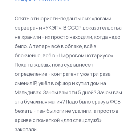
Опять эти юристы-педанты с их «логами
сервера» и «УКЭП». В СССР доказательства
не хранили - их просто находили, когда надо
было. А теперь всё в облаке, всё в
блокчейне, всё в «Цифровом нотариусе»...
Пока ты ждёшь, пока суд вынесет
определение - контрагент уже три раза
сменил IP, ушёл в офшор и купил дом на
Мальдивах. Зачем вам эти 5 дней? Зачем вам
эта бумажная магия? Надо было сразу в ФСБ
бежать - там бы логи не удалили, а просто в
архиве с пометкой «для спецслужб»
закопали.