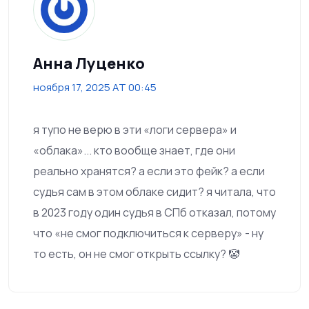
Анна Луценко
ноября 17, 2025 AT 00:45
я тупо не верю в эти «логи сервера» и
«облака»... кто вообще знает, где они
реально хранятся? а если это фейк? а если
судья сам в этом облаке сидит? я читала, что
в 2023 году один судья в СПб отказал, потому
что «не смог подключиться к серверу» - ну
то есть, он не смог открыть ссылку? 🤡