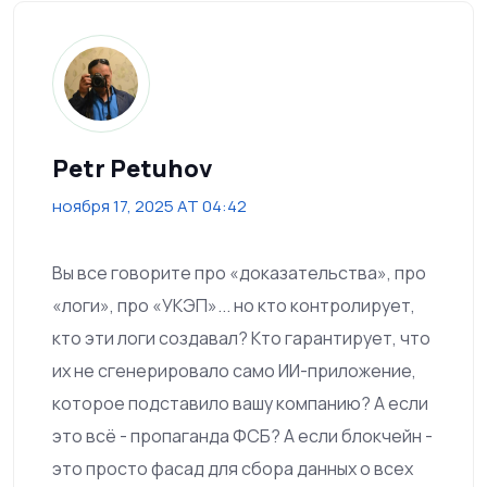
Petr Petuhov
ноября 17, 2025 AT 04:42
Вы все говорите про «доказательства», про
«логи», про «УКЭП»... но кто контролирует,
кто эти логи создавал? Кто гарантирует, что
их не сгенерировало само ИИ-приложение,
которое подставило вашу компанию? А если
это всё - пропаганда ФСБ? А если блокчейн -
это просто фасад для сбора данных о всех