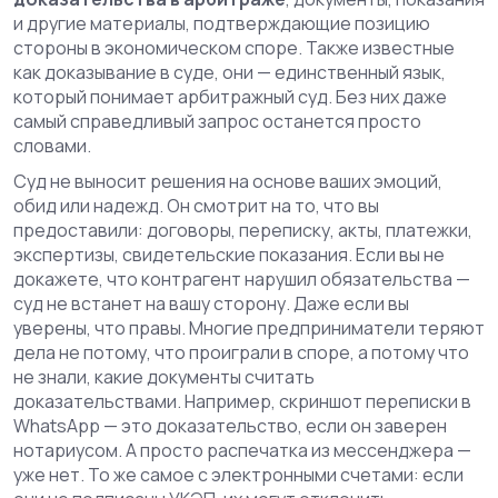
и другие материалы, подтверждающие позицию
стороны в экономическом споре
. Также известные
как
доказывание в суде
, они — единственный язык,
который понимает арбитражный суд.
Без них даже
самый справедливый запрос останется просто
словами.
Суд не выносит решения на основе ваших эмоций,
обид или надежд. Он смотрит на то, что вы
предоставили: договоры, переписку, акты, платежки,
экспертизы, свидетельские показания. Если вы не
докажете, что контрагент нарушил обязательства —
суд не встанет на вашу сторону. Даже если вы
уверены, что правы. Многие предприниматели теряют
дела не потому, что проиграли в споре, а потому что
не знали, какие документы считать
доказательствами. Например, скриншот переписки в
WhatsApp — это доказательство, если он заверен
нотариусом. А просто распечатка из мессенджера —
уже нет. То же самое с электронными счетами: если