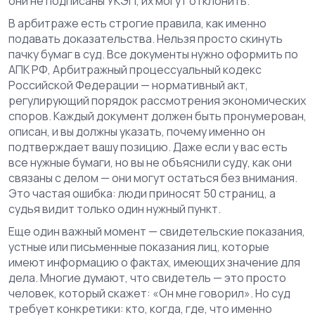
они не подписаны УКЭП, их могут отклонить.
В арбитраже есть строгие правила, как именно
подавать доказательства. Нельзя просто скинуть
пачку бумаг в суд. Все документы нужно оформить по
АПК РФ
,
Арбитражный процессуальный кодекс
Российской Федерации — нормативный акт,
регулирующий порядок рассмотрения экономических
споров
. Каждый документ должен быть пронумерован,
описан, и вы должны указать, почему именно он
подтверждает вашу позицию. Даже если у вас есть
все нужные бумаги, но вы не объяснили суду, как они
связаны с делом — они могут остаться без внимания.
Это частая ошибка: люди приносят 50 страниц, а
судья видит только один нужный пункт.
Еще один важный момент —
свидетельские показания
,
устные или письменные показания лиц, которые
имеют информацию о фактах, имеющих значение для
дела
. Многие думают, что свидетель — это просто
человек, который скажет: «Он мне говорил». Но суд
требует конкретики: кто, когда, где, что именно