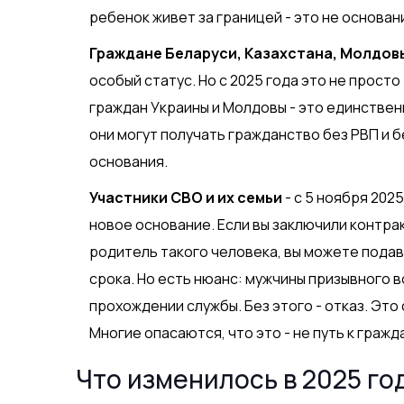
ребенок живет за границей - это не основан
Граждане Беларуси, Казахстана, Молдов
особый статус. Но с 2025 года это не прост
граждан Украины и Молдовы - это единствен
они могут получать гражданство без РВП и б
основания.
Участники СВО и их семьи
- с 5 ноября 202
новое основание. Если вы заключили контракт
родитель такого человека, вы можете подав
срока. Но есть нюанс: мужчины призывного 
прохождении службы. Без этого - отказ. Это
Многие опасаются, что это - не путь к гражда
Что изменилось в 2025 го