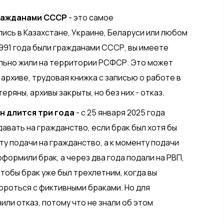
гражданами СССР
- это самое
ись в Казахстане, Украине, Беларуси или любом
991 года были гражданами СССР, вы имеете
тельно жили на территории РСФСР. Это может
архиве, трудовая книжка с записью о работе в
ряны, архивы закрыты, но без них - отказ.
он длится три года
- с 25 января 2025 года
авать на гражданство, если брак был хотя бы
енту подачи на гражданство, а к моменту подачи
 оформили брак, а через два года подали на РВП,
чтобы брак уже был трехлетним, когда вы
ороться с фиктивными браками. Но для
или отказ, потому что не знали об этом