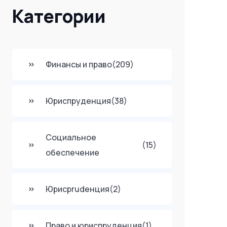
Категории
Финансы и право
(209)
Юриспруденция
(38)
Социальное
(15)
обеспечение
Юрисprudенция
(2)
Право и юриспруденция
(1)