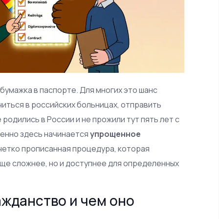
бумажка в паспорте. Для многих это шанс
читься в российских больницах, отправить
е родились в России и не прожили тут пять лет с
менно здесь начинается
упрощенное
, четко прописанная процедура, которая
 еще сложнее, но и доступнее для определенных
ажданство и чем оно