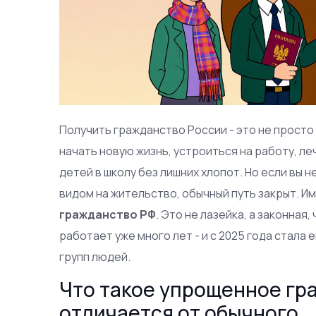
Получить гражданство России - это не просто 
начать новую жизнь, устроиться на работу, ле
детей в школу без лишних хлопот. Но если вы н
видом на жительство, обычный путь закрыт. И
гражданство РФ
. Это не лазейка, а законная
работает уже много лет - и с 2025 года стала
групп людей.
Что такое упрощенное гр
отличается от обычного