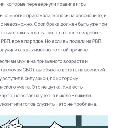
ия, которые перевернули правила игры.
ьше многие приезжали, женясь на россиянине, и
то невозможно. Срок брака должен быть уже три
что вы должны ждать три года после свадьбы -
 РВП, все в порядке. Но если вы подали на РВП
получили отказы именно по этой причине.
 если вы мужчина призывного возраста и
(включая СВО), вы обязаны встать на воинский
 вступил в силу закон, по которому
нского учета. Это не шутка. Уже есть
рте, не встал на учет, а в июле - лишили
служит или готов служить - это не проблема.