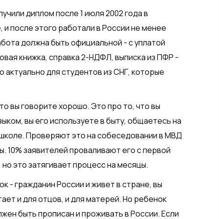
лучили диплом после 1 июля 2002 года в
и после этого работали в России не менее
абота должна быть официальной - с уплатой
вая книжка, справка 2-НДФЛ, выписка из ПФР -
то актуально для студентов из СНГ, которые
что вы говорите хорошо. Это про то, что вы
зыком, вы его используете в быту, общаетесь на
 школе. Проверяют это на собеседовании в МВД
сы. 10% заявителей проваливают его с первой
 но это затягивает процесс на месяцы.
ок - гражданин России и живет в стране, вы
ает и для отцов, и для матерей. Но ребенок
лжен быть прописан и проживать в России. Если