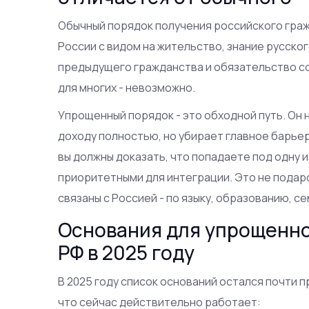
Обычный порядок получения российского граж
России с видом на жительство, знание русског
предыдущего гражданства и обязательство со
для многих - невозможно.
Упрощенный порядок - это обходной путь. Он 
доходу полностью, но убирает главное барьер
вы должны доказать, что попадаете под одну 
приоритетными для интеграции. Это не подаро
связаны с Россией - по языку, образованию, се
Основания для упрощенно
РФ в 2025 году
В 2025 году список оснований остался почти п
что сейчас действительно работает: