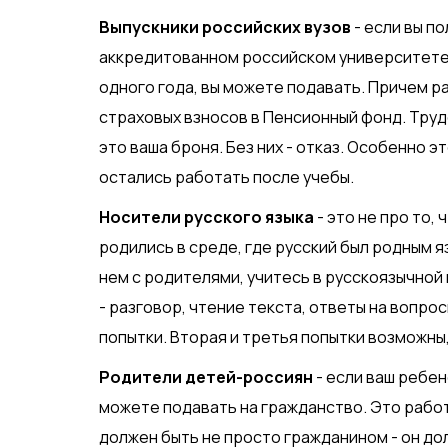
Выпускники российских вузов
- если вы по
аккредитованном российском университете, 
одного года, вы можете подавать. Причем р
страховых взносов в Пенсионный фонд. Трудо
это ваша броня. Без них - отказ. Особенно э
остались работать после учебы.
Носители русского языка
- это не про то, 
родились в среде, где русский был родным я
нем с родителями, учитесь в русскоязычной
- разговор, чтение текста, ответы на вопро
попытки. Вторая и третья попытки возможны,
Родители детей-россиян
- если ваш ребен
можете подавать на гражданство. Это работ
должен быть не просто гражданином - он до