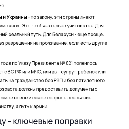
ие.
ы и Украины
- по закону, эти страны имеют
о «можно». Это - «обязательно учитывать». Для
ный реальный путь. Для Беларуси - еще проще:
ез разрешения на проживание, если есть другие
5 года по Указу Президента № 821 появилось
 с ВС РФ или МЧС, или вы - супруг, ребенок или
ать на гражданство без РВП и без пятилетнего
возраста должны предоставить документы о
 самое новое и самое спорное основание.
нству, а путь к армии.
ду - ключевые поправки