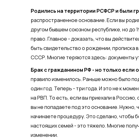
Родились на территории РСФСР и были 
распространенное основание. Если вы родил
другом бывшем союзном республике, но до 1
право. Главное - доказать, что вы действи
быть свидетельство о рождении, прописка в 
СССР. Многие теряются здесь: документы уте
Брак с гражданином РФ - но только если 
правило изменилось. Раньше можно было под
один год. Теперь - три года. И это не к мом
на РВП. То есть, если вы приехали в Россию,
вы не попадаете под это основание. Нужно, 
начинаете процедуру. Это сделано, чтобы б
настоящих семей - это тяжело. Многие получ
изменении.