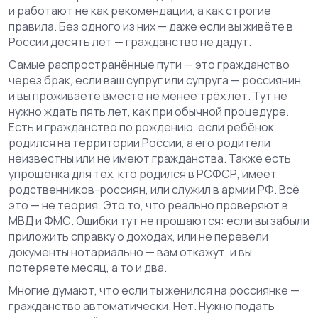
и работают не как рекомендации, а как строгие
правила. Без одного из них — даже если вы живёте в
России десять лет — гражданство не дадут.
Самые распространённые пути — это
гражданство
через брак
,
если ваш супруг или супруга — россиянин,
и вы проживаете вместе не менее трёх лет
. Тут не
нужно ждать пять лет, как при обычной процедуре.
Есть и
гражданство по рождению
,
если ребёнок
родился на территории России, а его родители
неизвестны или не имеют гражданства
. Также есть
упрощёнка для тех, кто родился в РСФСР, имеет
родственников-россиян, или служил в армии РФ. Всё
это — не теория. Это то, что реально проверяют в
МВД и ФМС. Ошибки тут не прощаются: если вы забыли
приложить справку о доходах, или не перевели
документы нотариально — вам откажут, и вы
потеряете месяц, а то и два.
Многие думают, что если ты женился на россиянке —
гражданство автоматически. Нет. Нужно подать