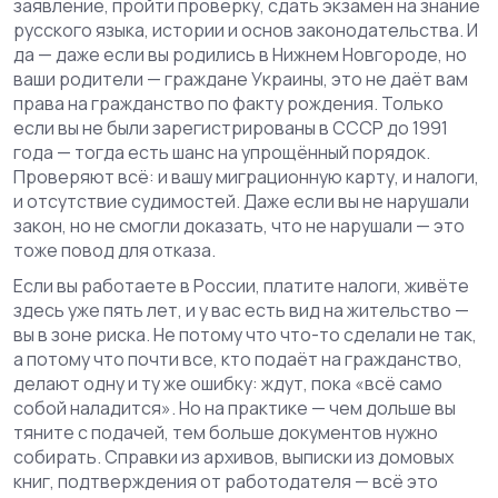
заявление, пройти проверку, сдать экзамен на знание
русского языка, истории и основ законодательства. И
да — даже если вы родились в Нижнем Новгороде, но
ваши родители — граждане Украины, это не даёт вам
права на гражданство по факту рождения. Только
если вы не были зарегистрированы в СССР до 1991
года — тогда есть шанс на упрощённый порядок.
Проверяют всё: и вашу миграционную карту, и налоги,
и отсутствие судимостей. Даже если вы не нарушали
закон, но не смогли доказать, что не нарушали — это
тоже повод для отказа.
Если вы работаете в России, платите налоги, живёте
здесь уже пять лет, и у вас есть вид на жительство —
вы в зоне риска. Не потому что что-то сделали не так,
а потому что почти все, кто подаёт на гражданство,
делают одну и ту же ошибку: ждут, пока «всё само
собой наладится». Но на практике — чем дольше вы
тяните с подачей, тем больше документов нужно
собирать. Справки из архивов, выписки из домовых
книг, подтверждения от работодателя — всё это