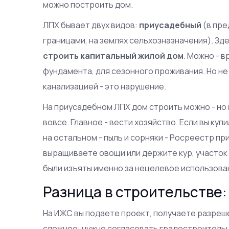
можно построить дом
.
ЛПХ бывает двух видов:
приусадебный
(в пре
границами, на землях сельхозназначения). Зд
строить капитальный жилой дом
. Можно - 
фундамента, для сезонного проживания. Но н
канализацией - это нарушение.
На приусадебном ЛПХ дом строить можно - но
вовсе. Главное - вести хозяйство. Если вы купи
на остальном - пыль и сорняки - Росреестр при
выращиваете овощи или держите кур, участок м
были изъяты именно за нецелевое использовани
Разница в строительстве: 
На ИЖС вы подаете проект, получаете разреш
сложнее: нужно согласовать градостроительн