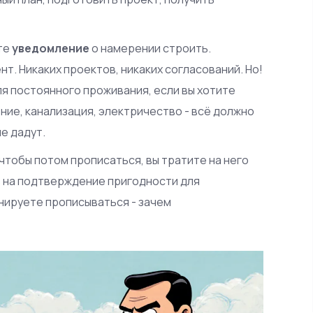
ете
уведомление
о намерении строить.
т. Никаких проектов, никаких согласований. Но!
 постоянного проживания, если вы хотите
ние, канализация, электричество - всё должно
не дадут.
, чтобы потом прописаться, вы тратите на него
% на подтверждение пригодности для
анируете прописываться - зачем