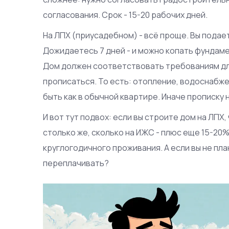
согласования. Срок - 15-20 рабочих дней.
На ЛПХ (приусадебном) - всё проще. Вы пода
Дожидаетесь 7 дней - и можно копать фундамен
Дом должен соответствовать требованиям для
прописаться. То есть: отопление, водоснабже
быть как в обычной квартире. Иначе прописку 
И вот тут подвох: если вы строите дом на ЛПХ
столько же, сколько на ИЖС - плюс еще 15-20
круглогодичного проживания. А если вы не пл
переплачивать?