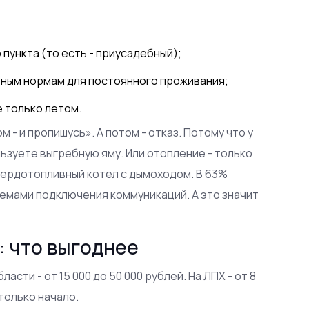
пункта (то есть - приусадебный);
ным нормам для постоянного проживания;
е только летом.
 - и пропишусь». А потом - отказ. Потому что у
льзуете выгребную яму. Или отопление - только
твердотопливный котел с дымоходом. В 63%
емами подключения коммуникаций. А это значит
: что выгоднее
сти - от 15 000 до 50 000 рублей. На ЛПХ - от 8
 только начало.