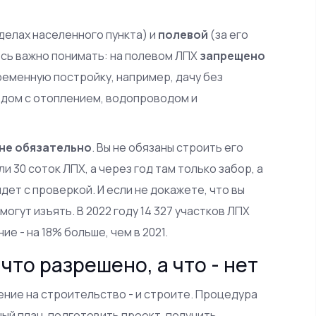
делах населенного пункта) и
полевой
(за его
есь важно понимать: на полевом ЛПХ
запрещено
временную постройку, например, дачу без
е дом с отоплением, водопроводом и
не обязательно
. Вы не обязаны строить его
ли 30 соток ЛПХ, а через год там только забор, а
дет с проверкой. И если не докажете, что вы
огут изъять. В 2022 году 14 327 участков ЛПХ
е - на 18% больше, чем в 2021.
что разрешено, а что - нет
ение на строительство - и строите. Процедура
ый план, подготовить проект, получить