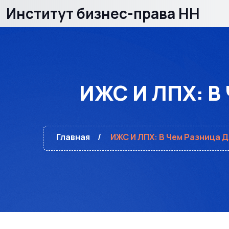
Институт бизнес-права НН
ИЖС И ЛПХ: В 
Главная
ИЖС И ЛПХ: В Чем Разница 