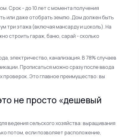
м. Срок - до 10 лет с момента получения
ать или даже отобрать землю. Дом должен быть
ум три этажа (включая мансарду и цоколь). На
жно строить гараж, баню, сарай - сколько
ода, электричество, канализация. В 78% случаев
икации. Прописаться можно сразу после ввода
х проверок. Это главное преимущество: вы
 это не просто «дешевый
 для ведения сельского хозяйства: выращивания
лько потом, если позволяет расположение,