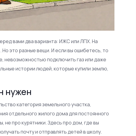
перед вами два варианта: ИЖС или ЛПХ. На
. Но это разные вещи. И если вы ошибетесь, то
ке, невозможностью подключить газ или даже
еальные истории людей, которые купили землю,
он нужен
льство
категория земельного участка,
ния отдельного жилого дома для постоянного
ы, не про курятники. Здесь про дом, где вы
олучать почту и отправлять детей в школу.