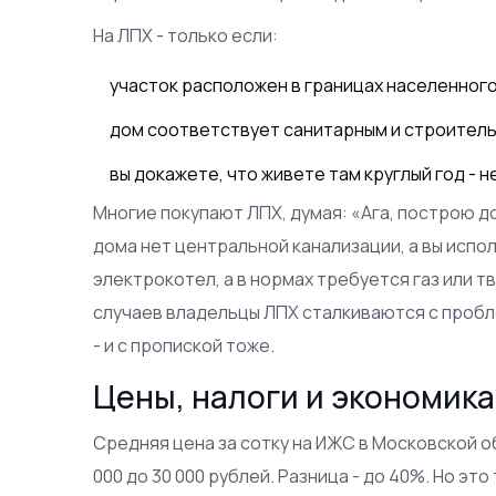
На ЛПХ - только если:
участок расположен в границах населенного 
дом соответствует санитарным и строитель
вы докажете, что живете там круглый год - н
Многие покупают ЛПХ, думая: «Ага, построю дом
дома нет центральной канализации, а вы испо
электрокотел, а в нормах требуется газ или 
случаев владельцы ЛПХ сталкиваются с пробл
- и с пропиской тоже.
Цены, налоги и экономика
Средняя цена за сотку на ИЖС в Московской обла
000 до 30 000 рублей. Разница - до 40%. Но это