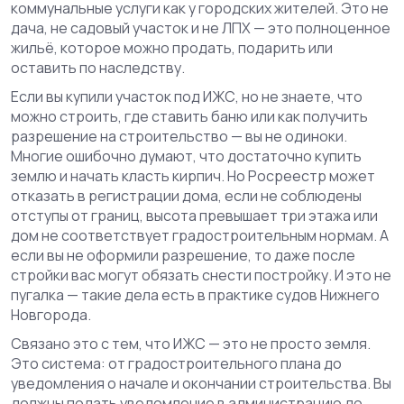
коммунальные услуги как у городских жителей.
Это не
дача, не садовый участок и не ЛПХ — это полноценное
жильё, которое можно продать, подарить или
оставить по наследству.
Если вы купили участок под ИЖС, но не знаете, что
можно строить, где ставить баню или как получить
разрешение на строительство — вы не одиноки.
Многие ошибочно думают, что достаточно купить
землю и начать класть кирпич. Но Росреестр может
отказать в регистрации дома, если не соблюдены
отступы от границ, высота превышает три этажа или
дом не соответствует градостроительным нормам. А
если вы не оформили разрешение, то даже после
стройки вас могут обязать снести постройку. И это не
пугалка — такие дела есть в практике судов Нижнего
Новгорода.
Связано это с тем, что ИЖС — это не просто земля.
Это система: от градостроительного плана до
уведомления о начале и окончании строительства. Вы
должны подать уведомление в администрацию до