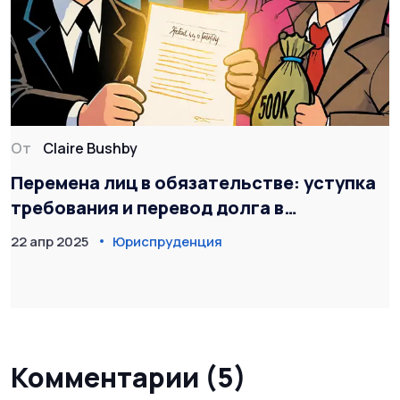
От
Claire Bushby
Перемена лиц в обязательстве: уступка
требования и перевод долга в
гражданском праве
22 апр 2025
Юриспруденция
Комментарии (5)