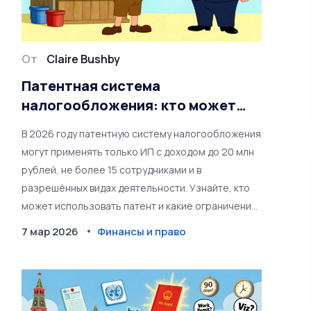
От
Claire Bushby
Патентная система
налогообложения: кто может
применять в 2026 году
В 2026 году патентную систему налогообложения
могут применять только ИП с доходом до 20 млн
рублей, не более 15 сотрудниками и в
разрешённых видах деятельности. Узнайте, кто
может использовать патент и какие ограничения
есть.
7 мар 2026
Финансы и право