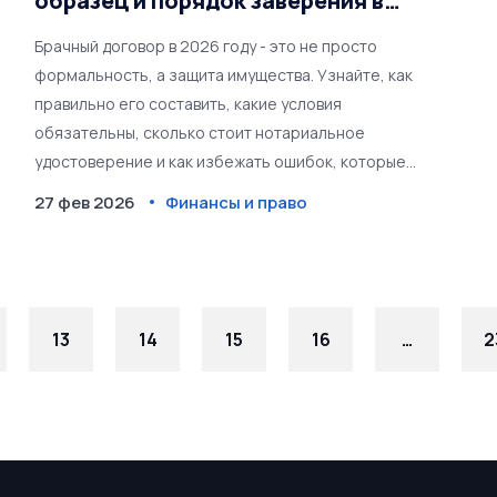
образец и порядок заверения в
2026 году
Брачный договор в 2026 году - это не просто
формальность, а защита имущества. Узнайте, как
правильно его составить, какие условия
обязательны, сколько стоит нотариальное
удостоверение и как избежать ошибок, которые
аннулируют договор в суде.
27 фев 2026
Финансы и право
13
14
15
16
…
2