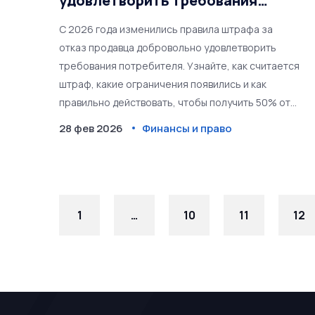
удовлетворить требования
потребителя: что изменилось в
С 2026 года изменились правила штрафа за
2026 году
отказ продавца добровольно удовлетворить
требования потребителя. Узнайте, как считается
штраф, какие ограничения появились и как
правильно действовать, чтобы получить 50% от
суммы суда.
28 фев 2026
Финансы и право
1
…
10
11
12