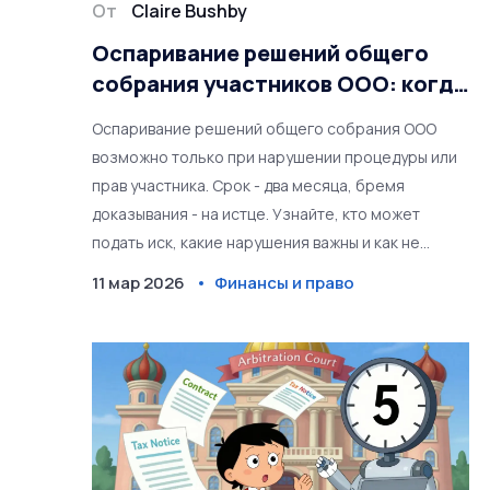
От
Claire Bushby
Оспаривание решений общего
собрания участников ООО: когда
и как это возможно
Оспаривание решений общего собрания ООО
возможно только при нарушении процедуры или
прав участника. Срок - два месяца, бремя
доказывания - на истце. Узнайте, кто может
подать иск, какие нарушения важны и как не
потерять право на защиту.
11 мар 2026
Финансы и право