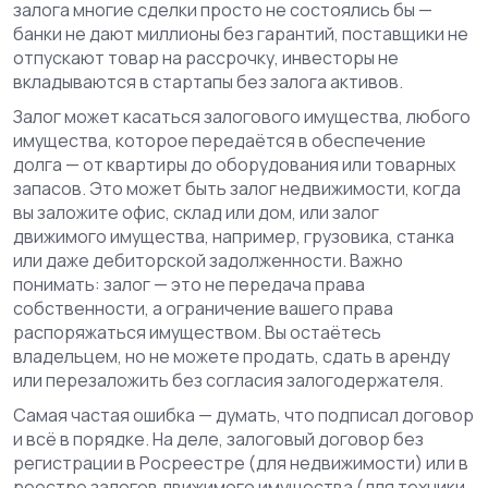
залога многие сделки просто не состоялись бы —
банки не дают миллионы без гарантий, поставщики не
отпускают товар на рассрочку, инвесторы не
вкладываются в стартапы без залога активов.
Залог может касаться
залогового имущества
,
любого
имущества, которое передаётся в обеспечение
долга — от квартиры до оборудования или товарных
запасов
. Это может быть
залог недвижимости
,
когда
вы заложите офис, склад или дом
, или
залог
движимого имущества
,
например, грузовика, станка
или даже дебиторской задолженности
. Важно
понимать: залог — это не передача права
собственности, а ограничение вашего права
распоряжаться имуществом. Вы остаётесь
владельцем, но не можете продать, сдать в аренду
или перезаложить без согласия залогодержателя.
Самая частая ошибка — думать, что подписал договор
и всё в порядке. На деле, залоговый договор без
регистрации в Росреестре (для недвижимости) или в
реестре залогов движимого имущества (для техники,