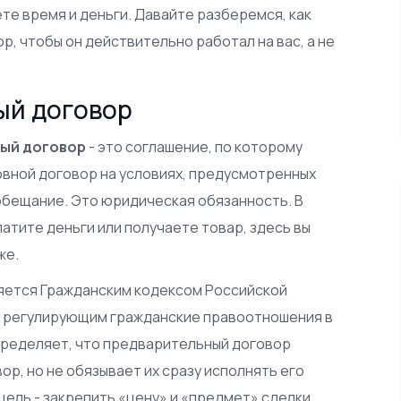
ете время и деньги. Давайте разберемся, как
, чтобы он действительно работал на вас, а не
ый договор
ый договор
- это соглашение, по которому
вной договор на условиях, предусмотренных
обещание. Это юридическая обязанность. В
латите деньги или получаете товар, здесь вы
же.
ляется
Гражданским кодексом Российской
, регулирующим гражданские правоотношения в
 определяет, что предварительный договор
р, но не обязывает их сразу исполнять его
цель - закрепить «цену» и «предмет» сделки,