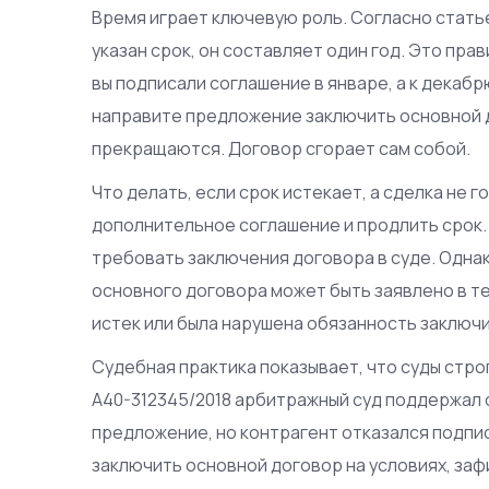
Время играет ключевую роль. Согласно статье
указан срок, он составляет один год. Это пра
вы подписали соглашение в январе, а к декабр
направите предложение заключить основной д
прекращаются. Договор сгорает сам собой.
Что делать, если срок истекает, а сделка не 
дополнительное соглашение и продлить срок. 
требовать заключения договора в суде. Одна
основного договора может быть заявлено в те
истек или была нарушена обязанность заключи
Судебная практика показывает, что суды стро
А40-312345/2018 арбитражный суд поддержал 
предложение, но контрагент отказался подпи
заключить основной договор на условиях, за