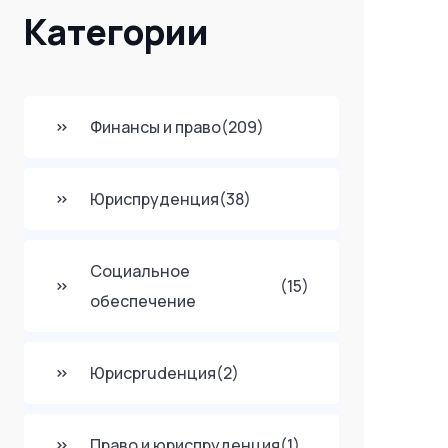
Категории
Финансы и право
(209)
Юриспруденция
(38)
Социальное
(15)
обеспечение
Юрисprudенция
(2)
Право и юриспруденция
(1)