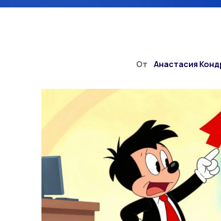
От
Анастасия Кон