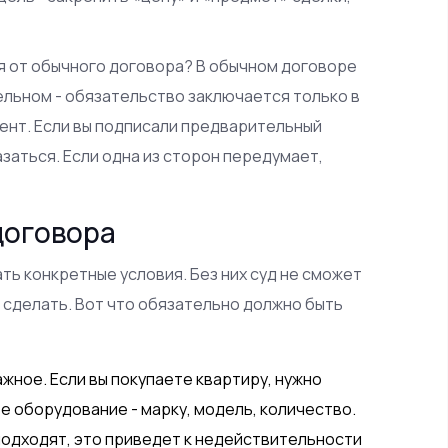
ся от обычного договора? В обычном договоре
ельном - обязательство заключается только в
мент. Если вы подписали предварительный
азаться. Если одна из сторон передумает,
договора
ть конкретные условия. Без них суд не сможет
 сделать. Вот что обязательно должно быть
жное. Если вы покупаете квартиру, нужно
те оборудование - марку, модель, количество.
подходят, это приведет к недействительности