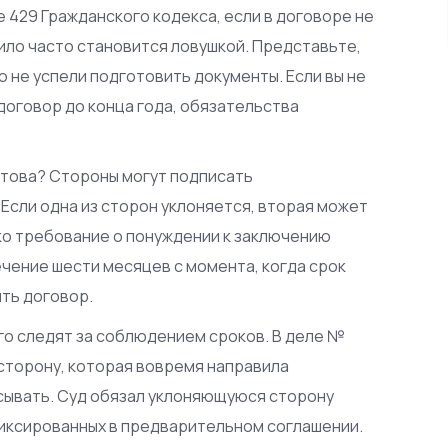
 429 Гражданского кодекса, если в договоре не
вило часто становится ловушкой. Представьте,
ю не успели подготовить документы. Если вы не
оговор до конца года, обязательства
готова? Стороны могут подписать
Если одна из сторон уклоняется, вторая может
ко требование о понуждении к заключению
чение шести месяцев с момента, когда срок
ть договор.
го следят за соблюдением сроков. В деле №
сторону, которая вовремя направила
сывать. Суд обязал уклоняющуюся сторону
фиксированных в предварительном соглашении.