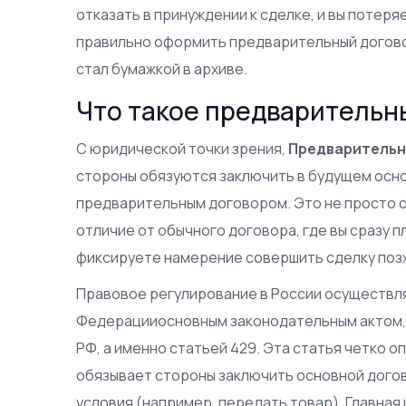
отказать в принуждении к сделке, и вы потеря
правильно оформить предварительный договор
стал бумажкой в архиве.
Что такое предварительн
С юридической точки зрения,
Предварительн
стороны обязуются заключить в будущем осно
предварительным договором.
Это не просто 
отличие от обычного договора, где вы сразу п
фиксируете намерение совершить сделку поз
Правовое регулирование в России осуществ
Федерации
основным законодательным актом
РФ
, а именно статьей 429. Эта статья четко
обязывает стороны заключить основной догово
условия (например, передать товар). Главная 