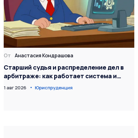
От
Анастасия Кондрашова
Старший судья и распределение дел в
арбитраже: как работает система и
можно ли повлиять на выбор
1 авг 2026
Юриспруденция