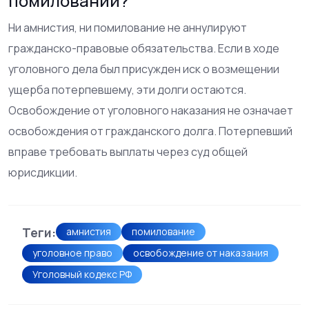
помиловании?
Ни амнистия, ни помилование не аннулируют
гражданско-правовые обязательства. Если в ходе
уголовного дела был присужден иск о возмещении
ущерба потерпевшему, эти долги остаются.
Освобождение от уголовного наказания не означает
освобождения от гражданского долга. Потерпевший
вправе требовать выплаты через суд общей
юрисдикции.
Теги:
амнистия
помилование
уголовное право
освобождение от наказания
Уголовный кодекс РФ