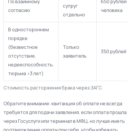
По взаимному
650 рублей с
супруг
согласию
человека
отдельно
В одностороннем
порядке
(безвестное
Только
350 рублей
отсутствие,
заявитель
недееспособность,
тюрьма >3 лет)
Стоимость расторжения брака через ЗАГС
Обратите внимание: квитанция об оплате не всегда
требуется для подачи заявления, если оплата прошла
через Госуслуги или терминал в МФЦ, но лучше иметь
подтверждение оплаты при себе, чтобы избежать