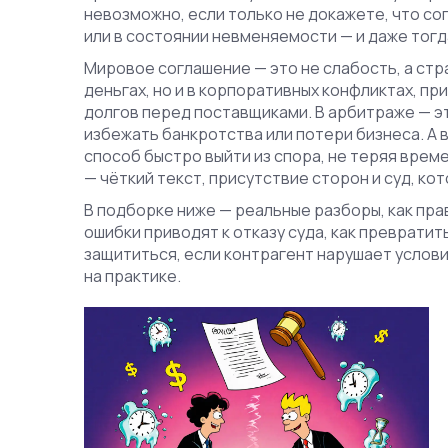
невозможно, если только не докажете, что с
или в состоянии невменяемости — и даже тогд
Мировое соглашение — это не слабость, а стра
деньгах, но и в корпоративных конфликтах, п
долгов перед поставщиками. В арбитраже — э
избежать банкротства или потери бизнеса. А
способ быстро выйти из спора, не теряя време
— чёткий текст, присутствие сторон и суд, ко
В подборке ниже — реальные разборы, как пр
ошибки приводят к отказу суда, как превратит
защититься, если контрагент нарушает услови
на практике.