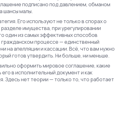
оглашение подписано под давлением, обманом
а шансы малы.
тегия. Его используют не только в спорах о
ри разделе имущества, при урегулировании
то один из самых эффективных способов
 в гражданском процессе — единственный
ни на апелляции и кассации. Всё, что вам нужно
торый готов утвердить. Ни больше, ни меньше.
авильно оформить мировое соглашение, какие
ь его в исполнительный документ и как
я. Здесь нет теории — только то, что работает