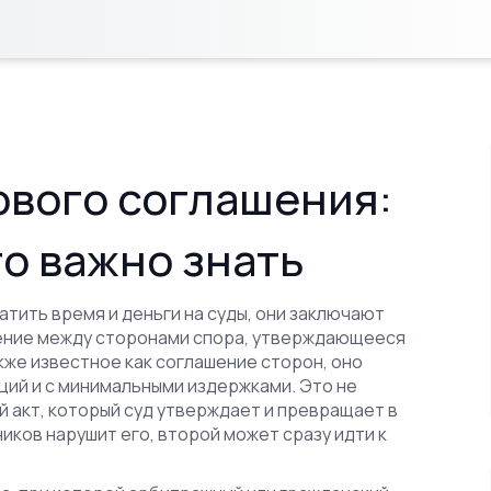
вого соглашения:
то важно знать
атить время и деньги на суды, они заключают
ние между сторонами спора, утверждающееся
акже известное как
соглашение сторон
, оно
ций и с минимальными издержками.
Это не
 акт, который суд утверждает и превращает в
иков нарушит его, второй может сразу идти к