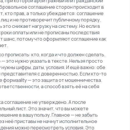
а, при которой арбитражный или гражданский
добровольное соглашение сторон
происходит в
т, кто прав, а только убеждается: соглашение
 лиц и не противоречит публичному порядку.
это снижает нагрузку на систему. Но если в
 сроки оплаты или не прописаны последствия
ют шанс, потому что оформляют соглашение как
ает.
 прописать: кто, когда и что должен сделать.
— это нужно указать в тексте. Нельзя просто
нужны цифры, даты, условия. И ещё важно: обе
з представителя с доверенностью. Если кто-то
е формаality — это защита от мошенничества.
ответственности, а способ взять её на себя
а соглашение не утверждено. А после
льный лист. Это значит, что вы можете
решение в вашу пользу. Главное — не забыть
ез неё приставы не начнут исполнительное
рждения можно пересмотреть условия. Это