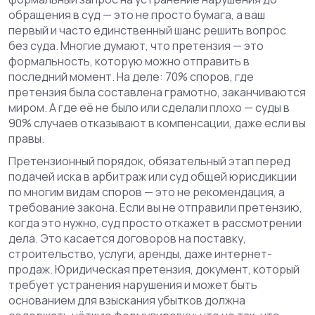
обращения в суд
— это не просто бумага, а ваш
первый и часто единственный шанс решить вопрос
без суда. Многие думают, что претензия — это
формальность, которую можно отправить в
последний момент. На деле: 70% споров, где
претензия была составлена грамотно, заканчиваются
миром. А где её не было или сделали плохо — суды в
90% случаев отказывают в компенсации, даже если вы
правы.
Претензионный порядок
,
обязательный этап перед
подачей иска в арбитраж или суд общей юрисдикции
по многим видам споров
— это не рекомендация, а
требование закона. Если вы не отправили претензию,
когда это нужно, суд просто откажет в рассмотрении
дела. Это касается договоров на поставку,
строительство, услуги, аренды, даже интернет-
продаж.
Юридическая претензия
,
документ, который
требует устранения нарушения и может быть
основанием для взыскания убытков
должна