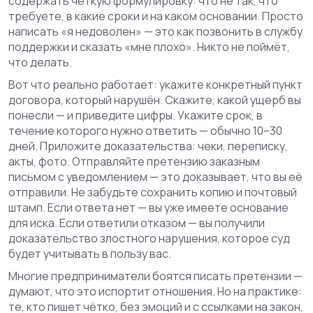
содержать чёткую формулировку: что не так, что
требуете, в какие сроки и на каком основании. Просто
написать «я недоволен» — это как позвонить в службу
поддержки и сказать «мне плохо». Никто не поймёт,
что делать.
Вот что реально работает: укажите конкретный пункт
договора, который нарушён. Скажите, какой ущерб вы
понесли — и приведите цифры. Укажите срок, в
течение которого нужно ответить — обычно 10–30
дней. Приложите доказательства: чеки, переписку,
акты, фото. Отправляйте претензию заказным
письмом с уведомлением — это доказывает, что вы её
отправили. Не забудьте сохранить копию и почтовый
штамп. Если ответа нет — вы уже имеете основание
для иска. Если ответили отказом — вы получили
доказательство злостного нарушения, которое суд
будет учитывать в пользу вас.
Многие предприниматели боятся писать претензии —
думают, что это испортит отношения. Но на практике:
те, кто пишет чётко, без эмоций и с ссылками на закон,