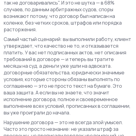
так не договаривались". И это не шутка — в 68%
случаев, по данным арбитражных судов, споры
возникают потому, что договор был написан на
коленке, без четких сроков, штрафов или порядка
расторжения.
Самый частый сценарий: вы выполнили работу, клиент
утверждает, что качество не то, и отказывается
платить. У вас нет подписанных актов, нет описания
требований в договоре — и теперь вы тратите
месяцы на суд, а деньги уже ушли на адвоката.
договорные обязательства
,
юридически значимые
условия, которые стороны обязаны выполнять по
соглашению
— это не просто текст на бумаге. Это
ваша защита. А если вы не знаете, что значит
исполнение договора
,
полное и своевременное
выполнение всех условий, прописанных в соглашении
,
вы уже проиграли до начала.
Нарушение договора — это не всегда злой умысел.
Часто это просто незнание: не указали штраф за
просрочку, не прописали порядок уведомлений, не