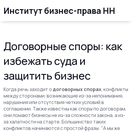
Институт бизнес-права НН
Договорные споры: как
избежать суда и
защитить бизнес
Когда речь заходит о
договорных спорах
,
конфликты
между сторонами, возникающие из-за непонимания,
нарушения или отсутствия четких условий в
соглашении
. Также известны как
споры по договорам
,
они ломают бизнесы не из-за сложности закона, а из-
за халатности на старте.
Большинство таких
конфликтов начинаются с простой фразы: "А мы же