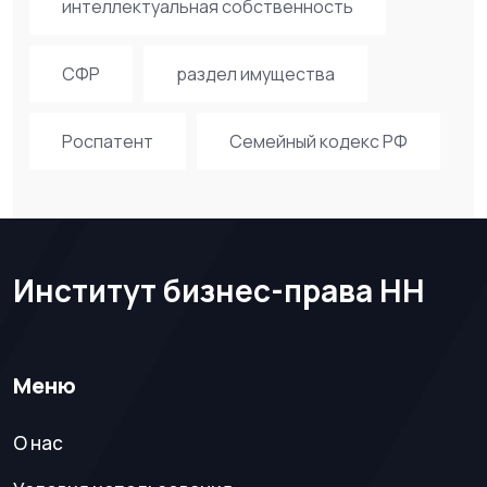
интеллектуальная собственность
СФР
раздел имущества
Роспатент
Семейный кодекс РФ
Институт бизнес-права НН
Меню
О нас