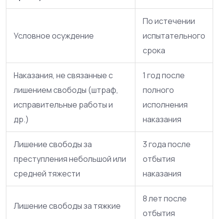
По истечении
Условное осуждение
испытательного
срока
Наказания, не связанные с
1 год после
лишением свободы (штраф,
полного
исправительные работы и
исполнения
др.)
наказания
Лишение свободы за
3 года после
преступления небольшой или
отбытия
средней тяжести
наказания
8 лет после
Лишение свободы за тяжкие
отбытия