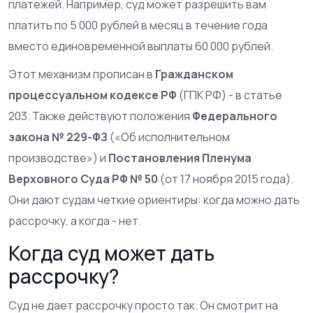
платежей. Например, суд может разрешить вам
платить по 5 000 рублей в месяц в течение года
вместо единовременной выплаты 60 000 рублей.
Этот механизм прописан в
Гражданском
процессуальном кодексе РФ
(
ГПК РФ
)
- в статье
203. Также действуют положения
Федерального
закона № 229-ФЗ
(
«Об исполнительном
производстве»
)
и
Постановления Пленума
Верховного Суда РФ № 50
(
от 17 ноября 2015 года
)
.
Они дают судам четкие ориентиры: когда можно дать
рассрочку, а когда - нет.
Когда суд может дать
рассрочку?
Суд не дает рассрочку просто так. Он смотрит на