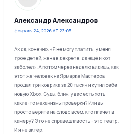
Александр Александров
февраля 24, 2026 AT 23:05
Ах да, конечно. «Я не могу платить, у меня
трое детей, жена в декрете, да ещё и кот
заболел». А потом через неделю видишь, как
этот же человек на Ярмарке Мастеров
продал три коврика за 20 тысяч и купил себе
новую Xbox. Суды, блин, у вас есть хоть
какие-то механизмы проверки? Или вы
просто верите на слово всем, кто плачет в
камеру? Это не справедливость - это театр.
И я не актёр.