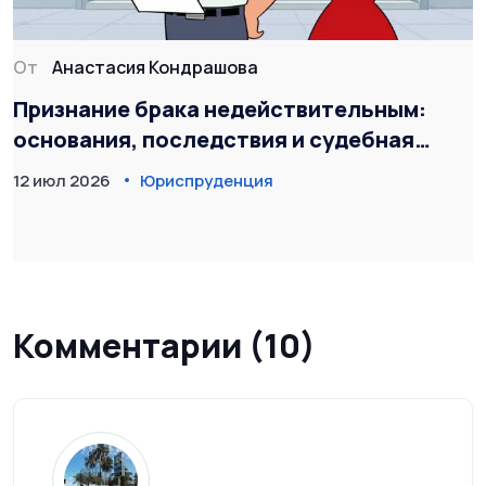
От
Анастасия Кондрашова
Признание брака недействительным:
основания, последствия и судебная
практика в 2026 году
12 июл 2026
Юриспруденция
Комментарии (10)