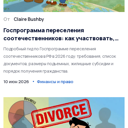
От
Claire Bushby
Госпрограмма переселения
соотечественников: как участвовать,
получить льготы и гражданство в 2026
Подробный гид по Госпрограмме переселения
году
соотечественников в РФ в 2026 году: требования, список
документов, размеры подъемных, жилищные субсидии и
порядок получения гражданства.
10 июн 2026
Финансы и право