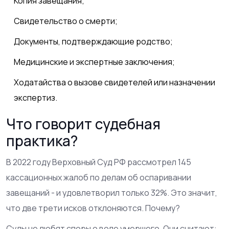
Копия завещания;
Свидетельство о смерти;
Документы, подтверждающие родство;
Медицинские и экспертные заключения;
Ходатайства о вызове свидетелей или назначении
экспертиз.
Что говорит судебная
практика?
В 2022 году Верховный Суд РФ рассмотрел 145
кассационных жалоб по делам об оспаривании
завещаний - и удовлетворил только 32%. Это значит,
что две трети исков отклоняются. Почему?
Суды не любят споры о воле умершего. Они считают: