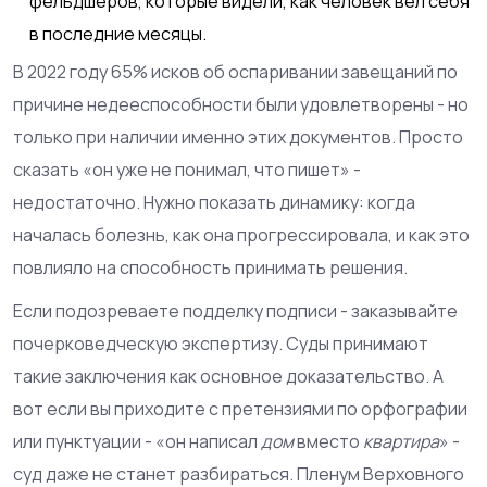
фельдшеров, которые видели, как человек вел себя
в последние месяцы.
В 2022 году 65% исков об оспаривании завещаний по
причине недееспособности были удовлетворены - но
только при наличии именно этих документов. Просто
сказать «он уже не понимал, что пишет» -
недостаточно. Нужно показать динамику: когда
началась болезнь, как она прогрессировала, и как это
повлияло на способность принимать решения.
Если подозреваете подделку подписи - заказывайте
почерковедческую экспертизу. Суды принимают
такие заключения как основное доказательство. А
вот если вы приходите с претензиями по орфографии
или пунктуации - «он написал
дом
вместо
квартира
» -
суд даже не станет разбираться. Пленум Верховного