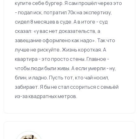
купите себе бургер. Я сам прошёл через это
- подал иск, потратил 70к на экспертизу,
сидел 8 месяцев в суде. А в итоге - суд
сказал: «у вас нет доказательств, а
завещание оформлено как надо». Так что
лучше не рискуйте. Жизнь короткая. А
квартира - это просто стены. Главное -
чтобы люди были живы. А если умерли - ну,
блин, и ладно. Пусть тот, кто чай носил,
забирает. Я бы не стал ссориться с семьёй
из-за квадратных метров.