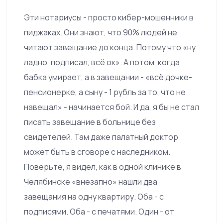
Эти нотариусы - просто кибер-мошенники в
пиджаках. Они знают, что 90% людей не
читают завещание до конца. Потому что «ну
ладно, подписал, всё ок». А потом, когда
бабка умирает, а в завещании - «всё дочке-
пенсионерке, а сыну - 1 рубль за то, что не
навещал» - начинается бой. И да, я бы не стал
писать завещание в больнице без
свидетелей. Там даже палатный доктор
может быть в сговоре с наследником.
Поверьте, я видел, как в одной клинике в
Челябинске «внезапно» нашли два
завещания на одну квартиру. Оба - с
подписями. Оба - с печатями. Один - от