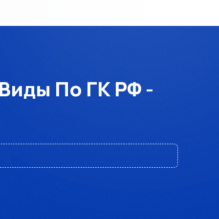
иды По ГК РФ -