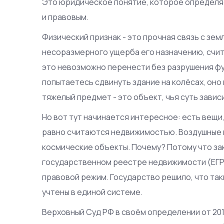
Это юридическое понятие, которое определя
и правовым.
Физический признак - это прочная связь с зе
несоразмерного ущерба его назначению, счита
это невозможно перенести без разрушения фу
попытаетесь сдвинуть здание на колёсах, оно
тяжелый предмет - это объект, чья суть зависи
Но вот тут начинается интересное: есть вещи
равно считаются недвижимостью. Воздушные и
космические объекты. Почему? Потому что зак
государственном реестре недвижимости (ЕГРН)
правовой режим. Государство решило, что так
учтены в единой системе.
Верховный Суд РФ в своём определении от 201