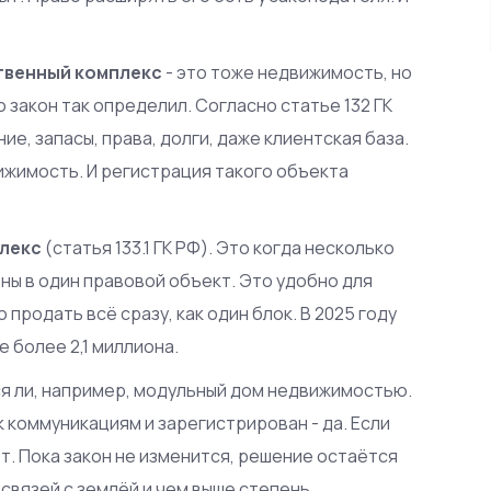
твенный комплекс
- это тоже недвижимость, но
о закон так определил. Согласно статье 132 ГК
ие, запасы, права, долги, даже клиентская база.
вижимость. И регистрация такого объекта
лекс
(статья 133.1 ГК РФ). Это когда несколько
ены в один правовой объект. Это удобно для
продать всё сразу, как один блок. В 2025 году
 более 2,1 миллиона.
ся ли, например, модульный дом недвижимостью.
к коммуникациям и зарегистрирован - да. Если
т. Пока закон не изменится, решение остаётся
 связей с землёй и чем выше степень