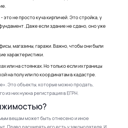
ие.
а
- это не просто куча кирпичей. Это стройка, у
фундамент. Даже если здание не сдано, оно уже
фисы, магазины, гаражи. Важно, чтобы они были
кие характеристики.
ах или на стоянках. Но только если их границы
кой на полу или по координатам в кадастре.
мле». Это объекты, которые можно продать,
го из них нужна регистрация в ЕГРН.
вижимостью?
имым вещам может быть отнесено и иное
ыт. Право расширять его есть у законодателя. И