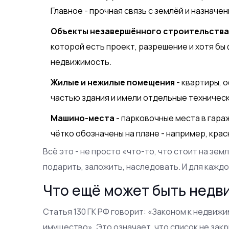
Главное - прочная связь с землёй и назначен
Объекты незавершённого строительств
которой есть проект, разрешение и хотя бы 
недвижимость.
Жилые и нежилые помещения
- квартиры, о
частью здания и имели отдельные техничес
Машино-места
- парковочные места в гараж
чётко обозначены на плане - например, крас
Всё это - не просто «что-то, что стоит на зе
подарить, заложить, наследовать. И для каждо
Что ещё может быть нед
Статья 130 ГК РФ говорит: «Законом к недвиж
имущество». Это означает, что список не закр