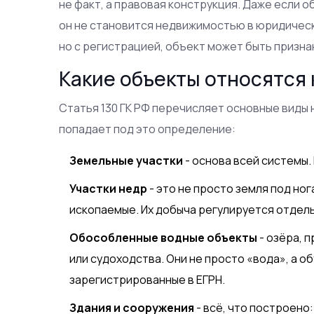
не факт, а правовая конструкция. Даже если о
он не становится недвижимостью в юридическ
но с регистрацией, объект может быть призн
Какие объекты относятся
Статья 130 ГК РФ перечисляет основные виды
попадает под это определение:
Земельные участки
- основа всей системы. 
Участки недр
- это не просто земля под ног
ископаемые. Их добыча регулируется отдель
Обособленные водные объекты
- озёра, 
или судоходства. Они не просто «вода», а о
зарегистрированные в ЕГРН.
Здания и сооружения
- всё, что построено: