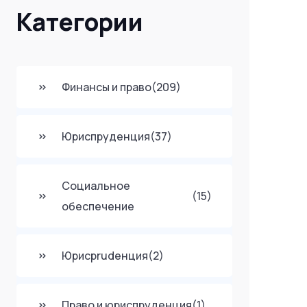
Категории
Финансы и право
(209)
Юриспруденция
(37)
Социальное
(15)
обеспечение
Юрисprudенция
(2)
Право и юриспруденция
(1)