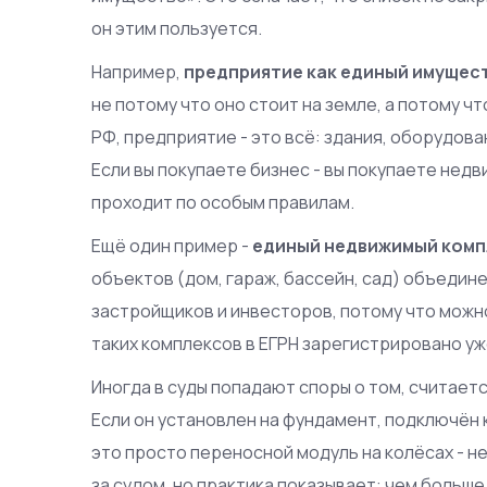
он этим пользуется.
Например,
предприятие как единый имущес
не потому что оно стоит на земле, а потому чт
РФ, предприятие - это всё: здания, оборудован
Если вы покупаете бизнес - вы покупаете нед
проходит по особым правилам.
Ещё один пример -
единый недвижимый комп
объектов (дом, гараж, бассейн, сад) объедин
застройщиков и инвесторов, потому что можно 
таких комплексов в ЕГРН зарегистрировано уже
Иногда в суды попадают споры о том, считает
Если он установлен на фундамент, подключён 
это просто переносной модуль на колёсах - не
за судом, но практика показывает: чем больше