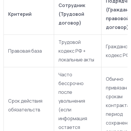
Подрядчи
Сотрудник
(Граждан
Критерий
(Трудовой
правовой
договор)
договор)
Трудовой
Гражданск
Правовая база
кодекс РФ +
кодекс РФ
локальные акты
Часто
Обычно
бессрочно
привязан к
после
срокам
Срок действия
увольнения
контракта 
обязательств
(если
период
информация
сохранени
остается