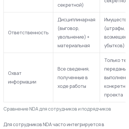
секретнос
секретной)
Дисциплинарная
Имуществ
(выговор,
(штрафы,
Ответственность
увольнение) +
возмещен
материальная
убытков)
Только те,
Все сведения,
переданы 
Охват
полученные в
выполнени
информации
ходе работы
конкретно
проекта
Сравнение NDA для сотрудников и подрядчиков
Для сотрудников NDA часто интегрируется в