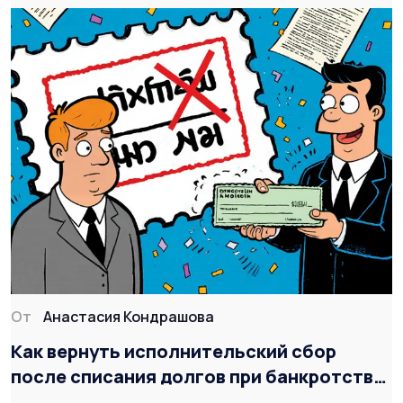
От
Анастасия Кондрашова
Как вернуть исполнительский сбор
после списания долгов при банкротстве:
пошаговая инструкция