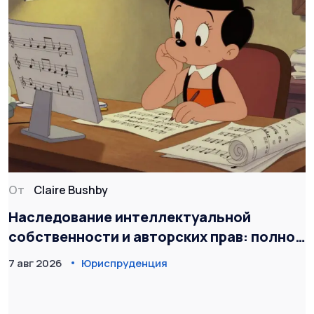
От
Claire Bushby
Наследование интеллектуальной
собственности и авторских прав: полное
руководство
7 авг 2026
Юриспруденция