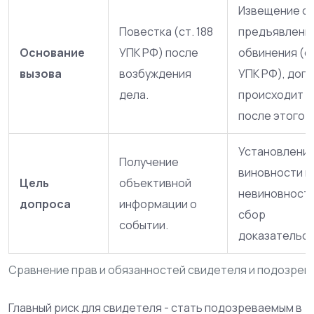
Извещение о
Повестка (ст. 188
предъявлени
Основание
УПК РФ) после
обвинения (ст
вызова
возбуждения
УПК РФ), доп
дела.
происходит с
после этого.
Установлени
Получение
виновности и
Цель
объективной
невиновности
допроса
информации о
сбор
событии.
доказательст
Сравнение прав и обязанностей свидетеля и подозрев
Главный риск для свидетеля - стать подозреваемым в