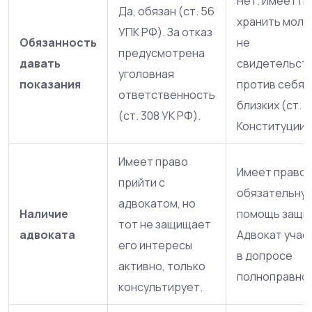
Нет. Имеет п
Да, обязан (ст. 56
хранить молч
УПК РФ). За отказ
Обязанность
не
предусмотрена
давать
свидетельст
уголовная
показания
против себя 
ответственность
близких (ст. 5
(ст. 308 УК РФ).
Конституции 
Имеет право
Имеет право 
прийти с
обязательну
адвокатом, но
Наличие
помощь защит
тот не защищает
адвоката
Адвокат учас
его интересы
в допросе
активно, только
полноправно.
консультирует.