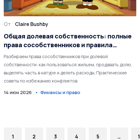
От
Claire Bushby
Общая долевая собственность: полные
права сособственников и правила
раздела
Разбираем права сособственников при долевой
собственности: как пользоваться жильем, продавать долю,
выделять часть в натуре и делить расходы. Практические
советы по избежанию конфликтов.
14 июн 2026
Финансы и право
1
2
3
4
5
…