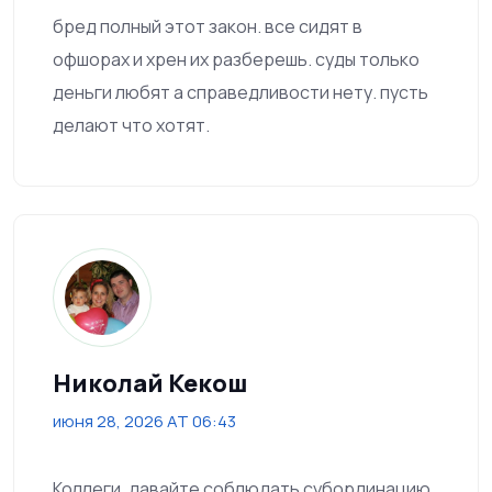
бред полный этот закон. все сидят в
офшорах и хрен их разберешь. суды только
деньги любят а справедливости нету. пусть
делают что хотят.
Николай Кекош
июня 28, 2026 AT 06:43
Коллеги, давайте соблюдать субординацию