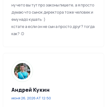
ну чето вы тут про законы пишете, а я просто
думаю что сынок директора тоже человек и
ему надо кушать :)
кстате а если он не сын а просто друг? тогда
как? :D
Андрей Кукин
июня 26, 2026 AT 12:50