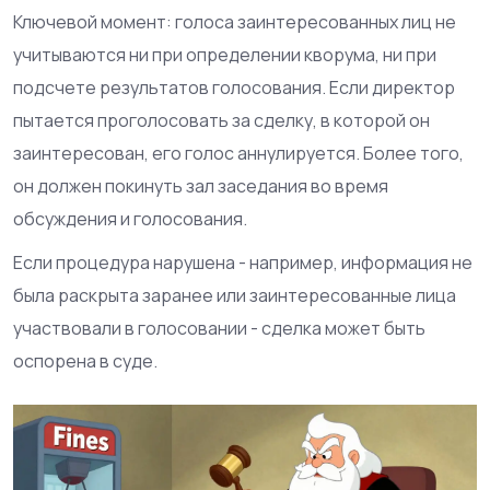
Ключевой момент: голоса заинтересованных лиц не
учитываются ни при определении кворума, ни при
подсчете результатов голосования. Если директор
пытается проголосовать за сделку, в которой он
заинтересован, его голос аннулируется. Более того,
он должен покинуть зал заседания во время
обсуждения и голосования.
Если процедура нарушена - например, информация не
была раскрыта заранее или заинтересованные лица
участвовали в голосовании - сделка может быть
оспорена в суде.