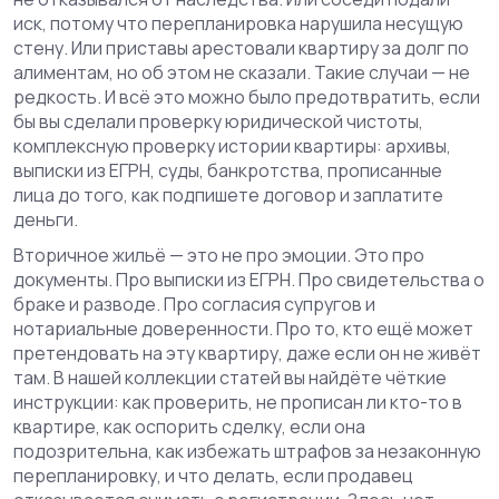
иск, потому что перепланировка нарушила несущую
стену. Или приставы арестовали квартиру за долг по
алиментам, но об этом не сказали. Такие случаи — не
редкость. И всё это можно было предотвратить, если
бы вы сделали
проверку юридической чистоты
,
комплексную проверку истории квартиры: архивы,
выписки из ЕГРН, суды, банкротства, прописанные
лица
до того, как подпишете договор и заплатите
деньги.
Вторичное жильё — это не про эмоции. Это про
документы. Про выписки из ЕГРН. Про свидетельства о
браке и разводе. Про согласия супругов и
нотариальные доверенности. Про то, кто ещё может
претендовать на эту квартиру, даже если он не живёт
там. В нашей коллекции статей вы найдёте чёткие
инструкции: как проверить, не прописан ли кто-то в
квартире, как оспорить сделку, если она
подозрительна, как избежать штрафов за незаконную
перепланировку, и что делать, если продавец