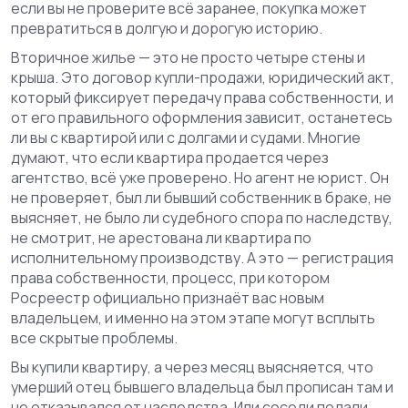
если вы не проверите всё заранее, покупка может
превратиться в долгую и дорогую историю.
Вторичное жилье — это не просто четыре стены и
крыша. Это
договор купли-продажи
,
юридический акт,
который фиксирует передачу права собственности
, и
от его правильного оформления зависит, останетесь
ли вы с квартирой или с долгами и судами. Многие
думают, что если квартира продается через
агентство, всё уже проверено. Но агент не юрист. Он
не проверяет, был ли бывший собственник в браке, не
выясняет, не было ли судебного спора по наследству,
не смотрит, не арестована ли квартира по
исполнительному производству. А это —
регистрация
права собственности
,
процесс, при котором
Росреестр официально признаёт вас новым
владельцем
, и именно на этом этапе могут всплыть
все скрытые проблемы.
Вы купили квартиру, а через месяц выясняется, что
умерший отец бывшего владельца был прописан там и
не отказывался от наследства. Или соседи подали