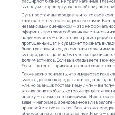
расширяют бизнес, не тратя наличные. Главно
вы получите проверку налоговой или даже пр
Суть простая: вы передаёте что-то своё комп
капитале. Но тут есть подводные камни. Во-п
независимым оценщиком — это не формальност
оформить протокол собрания участников и изм
недвижимость — обязательно регистрируйте 
пропущенный шаг, и суд может признать вклад
было три случая, когда компании теряли имуще
вы передаёте, должно быть чётко прописано: чт
доли участников. Если вы вкладываете технику
Если — патент — приложите копию свидетельст
Также важно понимать, что
имущество как вкл
вместо денежных средств
не всегда выгодно. 
млн, но оценщик поставит ему 7 млн — вы получ
это налог на прибыль, который придётся плати
оценку — только на независимую. И ещё: если
ваше — например, арендованное или в залоге 
правовой статус на актив. Всё, что вы переда
обременений и точно оценённым. Иначе — рис