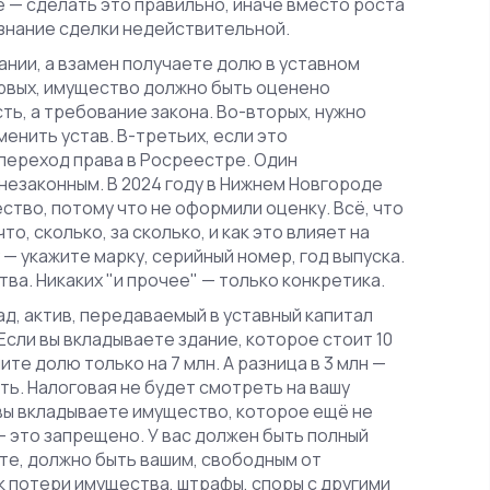
е — сделать это правильно, иначе вместо роста
изнание сделки недействительной.
ании, а взамен получаете долю в уставном
ервых, имущество должно быть оценено
ь, а требование закона. Во-вторых, нужно
енить устав. В-третьих, если это
переход права в Росреестре. Один
 незаконным. В 2024 году в Нижнем Новгороде
ство, потому что не оформили оценку. Всё, что
о, сколько, за сколько, и как это влияет на
 — укажите марку, серийный номер, год выпуска.
ва. Никаких "и прочее" — только конкретика.
ад
,
актив, передаваемый в уставный капитал
Если вы вкладываете здание, которое стоит 10
ите долю только на 7 млн. А разница в 3 млн —
ть. Налоговая не будет смотреть на вашу
 вы вкладываете имущество, которое ещё не
— это запрещено. У вас должен быть полный
ёте, должно быть вашим, свободным от
к потери имущества, штрафы, споры с другими