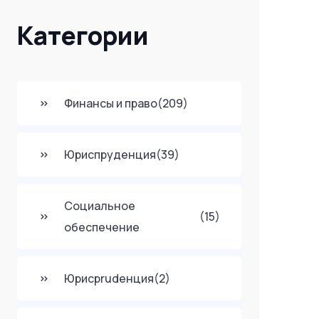
Категории
Финансы и право
(209)
Юриспруденция
(39)
Социальное
(15)
обеспечение
Юрисprudенция
(2)